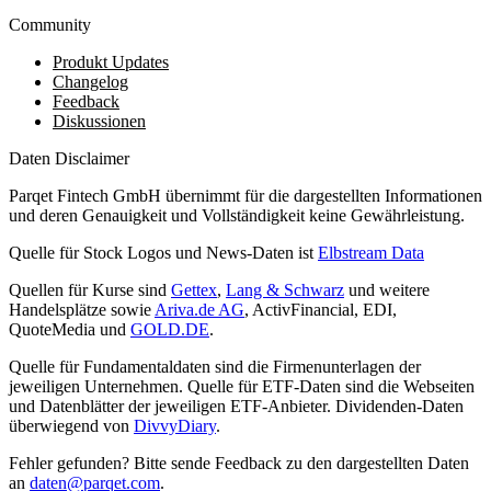
Community
Produkt Updates
Changelog
Feedback
Diskussionen
Daten Disclaimer
Parqet Fintech GmbH übernimmt für die dargestellten Informationen
und deren Genauigkeit und Vollständigkeit keine Gewährleistung.
Quelle für Stock Logos und News-Daten ist
Elbstream Data
Quellen für Kurse sind
Gettex
,
Lang & Schwarz
und weitere
Handelsplätze sowie
Ariva.de AG
, ActivFinancial, EDI,
QuoteMedia und
GOLD.DE
.
Quelle für Fundamentaldaten sind die Firmenunterlagen der
jeweiligen Unternehmen. Quelle für ETF-Daten sind die Webseiten
und Datenblätter der jeweiligen ETF-Anbieter. Dividenden-Daten
überwiegend von
DivvyDiary
.
Fehler gefunden? Bitte sende Feedback zu den dargestellten Daten
an
daten@parqet.com
.