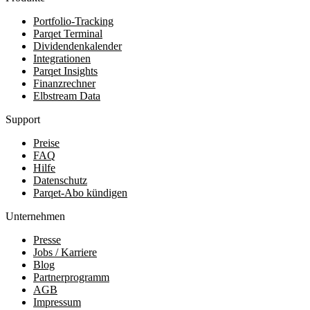
Portfolio-Tracking
Parqet Terminal
Dividendenkalender
Integrationen
Parqet Insights
Finanzrechner
Elbstream Data
Support
Preise
FAQ
Hilfe
Datenschutz
Parqet-Abo kündigen
Unternehmen
Presse
Jobs / Karriere
Blog
Partnerprogramm
AGB
Impressum