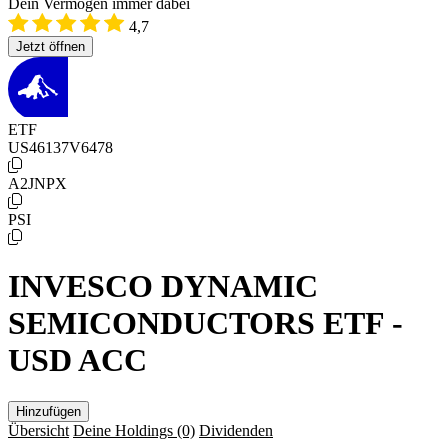
Dein Vermögen immer dabei
4,7
Jetzt öffnen
ETF
US46137V6478
A2JNPX
PSI
INVESCO DYNAMIC
SEMICONDUCTORS ETF -
USD ACC
Hinzufügen
Übersicht
Deine Holdings
(0)
Dividenden