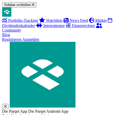
Sidebar schließen
Portfolio-Tracking
Watchlists
News Feed
Märkte
Dividendenkalender
Integrationen
Finanzrechner
Community
Blog
Registrieren
Anmelden
Die Parqet App
Die Parqet Android-App