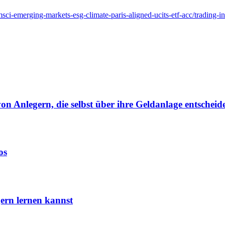
-msci-emerging-markets-esg-climate-paris-aligned-ucits-etf-acc/trading-i
von Anlegern, die selbst über ihre Geldanlage entscheid
os
ern lernen kannst