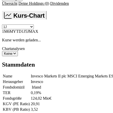
Übersicht
Deine Holdings
(0)
Dividenden
Kurs-Chart
1M
6M
YTD
1J
5J
MAX
Kurse werden geladen...
Chartanalysen
Keine
Stammdaten
Name
Invesco Markets II plc MSCI Emerging Markets 
Herausgeber
Invesco
Fondsdomizil
Irland
TER
0,19
%
Fondsgröße
124,02 Mio
€
KGV (PE Ratio)
20,91
KBV (PB Ratio)
3,52