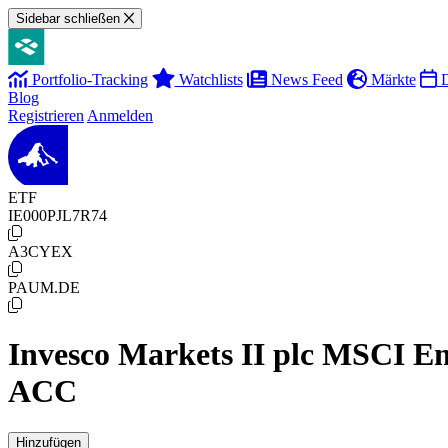
Sidebar schließen
Portfolio-Tracking
Watchlists
News Feed
Märkte
D
Blog
Registrieren
Anmelden
ETF
IE000PJL7R74
A3CYEX
PAUM.DE
Invesco Markets II plc MSCI 
ACC
Hinzufügen