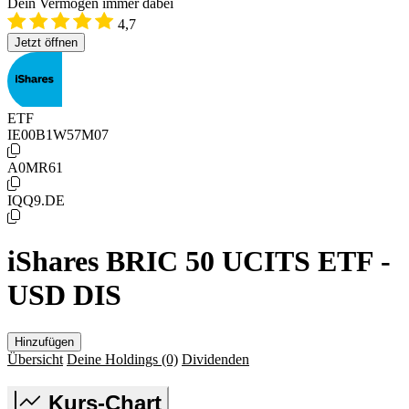
Dein Vermögen immer dabei
4,7
Jetzt öffnen
ETF
IE00B1W57M07
A0MR61
IQQ9.DE
iShares BRIC 50 UCITS ETF -
USD DIS
Hinzufügen
Übersicht
Deine Holdings
(0)
Dividenden
Kurs-Chart