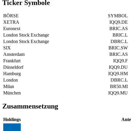
Ticker Symbole
BÖRSE
SYMBOL
XETRA
IQQ9.DE
Euronext
BRIC.AS
London Stock Exchange
BRIC.L
London Stock Exchange
DBRC.L
SIX
BRIC.SW
Amsterdam
BRIC.AS
Frankfurt
IQQ9.F
Düsseldorf
IQQ9.DU
Hamburg
IQQ9.HM
London
DBRC.L
Milan
BR50.MI
München
IQQ9.MU
Zusammensetzung
Holdings
Ante