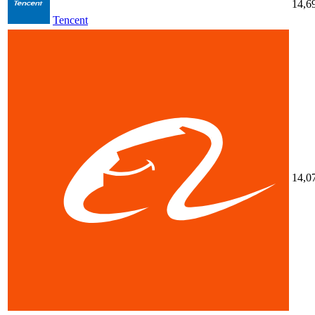
14,6
Tencent
14,0