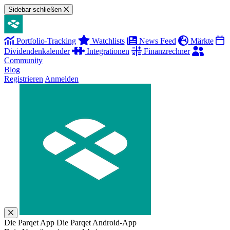
Sidebar schließen
Portfolio-Tracking
Watchlists
News Feed
Märkte
Dividendenkalender
Integrationen
Finanzrechner
Community
Blog
Registrieren
Anmelden
Die Parqet App
Die Parqet Android-App