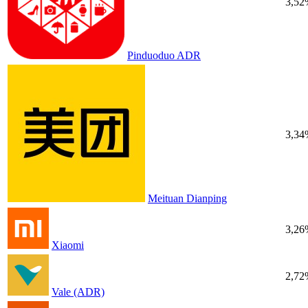
3,52
Pinduoduo ADR
3,34
Meituan Dianping
3,26
Xiaomi
2,72
Vale (ADR)