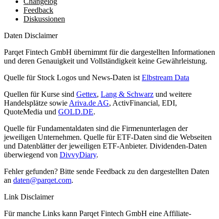
Changelog
Feedback
Diskussionen
Daten Disclaimer
Parqet Fintech GmbH übernimmt für die dargestellten Informationen
und deren Genauigkeit und Vollständigkeit keine Gewährleistung.
Quelle für Stock Logos und News-Daten ist
Elbstream Data
Quellen für Kurse sind
Gettex
,
Lang & Schwarz
und weitere
Handelsplätze sowie
Ariva.de AG
, ActivFinancial, EDI,
QuoteMedia und
GOLD.DE
.
Quelle für Fundamentaldaten sind die Firmenunterlagen der
jeweiligen Unternehmen. Quelle für ETF-Daten sind die Webseiten
und Datenblätter der jeweiligen ETF-Anbieter. Dividenden-Daten
überwiegend von
DivvyDiary
.
Fehler gefunden? Bitte sende Feedback zu den dargestellten Daten
an
daten@parqet.com
.
Link Disclaimer
Für manche Links kann Parqet Fintech GmbH eine Affiliate-