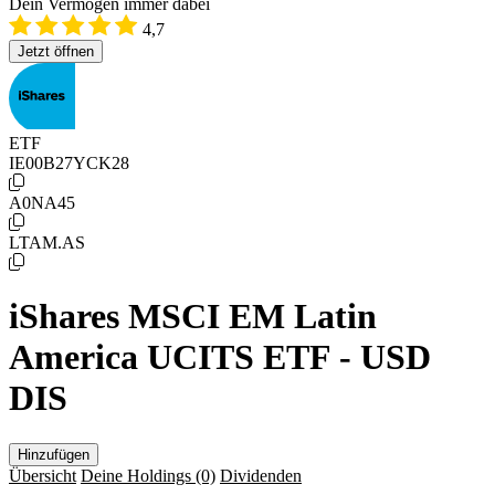
Dein Vermögen immer dabei
4,7
Jetzt öffnen
ETF
IE00B27YCK28
A0NA45
LTAM.AS
iShares MSCI EM Latin
America UCITS ETF - USD
DIS
Hinzufügen
Übersicht
Deine Holdings
(0)
Dividenden