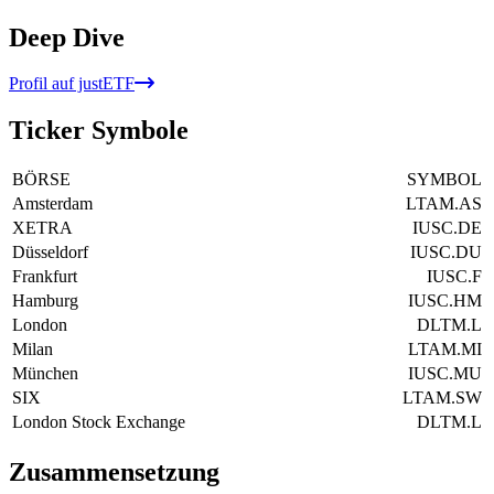
Deep Dive
Profil auf justETF
Ticker Symbole
BÖRSE
SYMBOL
Amsterdam
LTAM.AS
XETRA
IUSC.DE
Düsseldorf
IUSC.DU
Frankfurt
IUSC.F
Hamburg
IUSC.HM
London
DLTM.L
Milan
LTAM.MI
München
IUSC.MU
SIX
LTAM.SW
London Stock Exchange
DLTM.L
Zusammensetzung