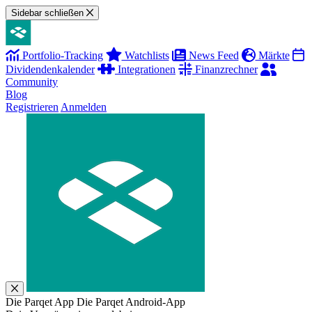
Sidebar schließen
Portfolio-Tracking
Watchlists
News Feed
Märkte
Dividendenkalender
Integrationen
Finanzrechner
Community
Blog
Registrieren
Anmelden
Die Parqet App
Die Parqet Android-App