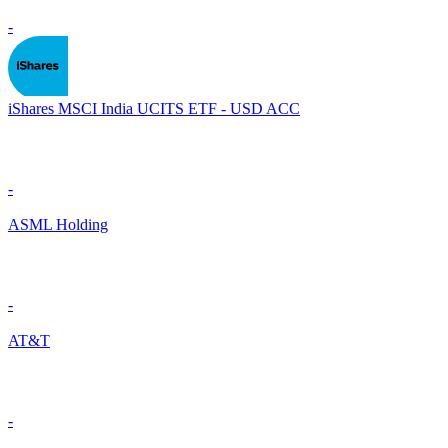
-
iShares MSCI India UCITS ETF - USD ACC
-
ASML Holding
-
AT&T
-