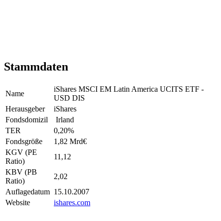
Stammdaten
iShares MSCI EM Latin America UCITS ETF -
Name
USD DIS
Herausgeber
iShares
Fondsdomizil
Irland
TER
0,20
%
Fondsgröße
1,82 Mrd
€
KGV (PE
11,12
Ratio)
KBV (PB
2,02
Ratio)
Auflagedatum
15.10.2007
Website
ishares.com