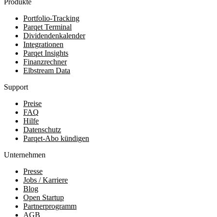
Produkte
Portfolio-Tracking
Parqet Terminal
Dividendenkalender
Integrationen
Parqet Insights
Finanzrechner
Elbstream Data
Support
Preise
FAQ
Hilfe
Datenschutz
Parqet-Abo kündigen
Unternehmen
Presse
Jobs / Karriere
Blog
Open Startup
Partnerprogramm
AGB