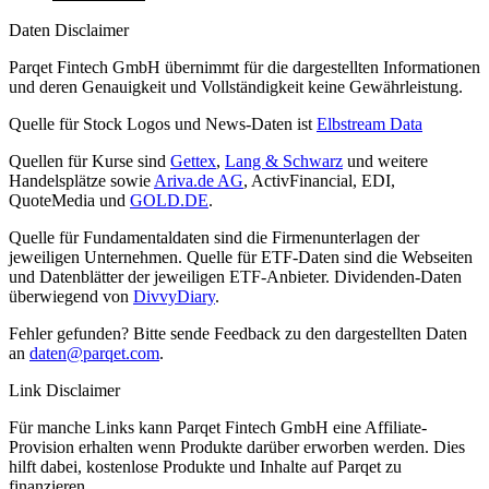
Daten Disclaimer
Parqet Fintech GmbH übernimmt für die dargestellten Informationen
und deren Genauigkeit und Vollständigkeit keine Gewährleistung.
Quelle für Stock Logos und News-Daten ist
Elbstream Data
Quellen für Kurse sind
Gettex
,
Lang & Schwarz
und weitere
Handelsplätze sowie
Ariva.de AG
, ActivFinancial, EDI,
QuoteMedia und
GOLD.DE
.
Quelle für Fundamentaldaten sind die Firmenunterlagen der
jeweiligen Unternehmen. Quelle für ETF-Daten sind die Webseiten
und Datenblätter der jeweiligen ETF-Anbieter. Dividenden-Daten
überwiegend von
DivvyDiary
.
Fehler gefunden? Bitte sende Feedback zu den dargestellten Daten
an
daten@parqet.com
.
Link Disclaimer
Für manche Links kann Parqet Fintech GmbH eine Affiliate-
Provision erhalten wenn Produkte darüber erworben werden. Dies
hilft dabei, kostenlose Produkte und Inhalte auf Parqet zu
finanzieren.