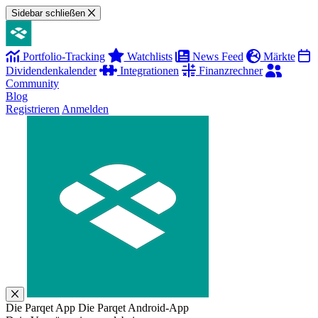
Sidebar schließen
Portfolio-Tracking
Watchlists
News Feed
Märkte
Dividendenkalender
Integrationen
Finanzrechner
Community
Blog
Registrieren
Anmelden
Die Parqet App
Die Parqet Android-App