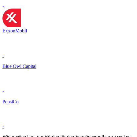
-
ExxonMobil
-
Blue Owl Capital
-
PepsiCo
-
Wir arbeiten hart, um Hürden für den Vermögensaufbau zu senken.