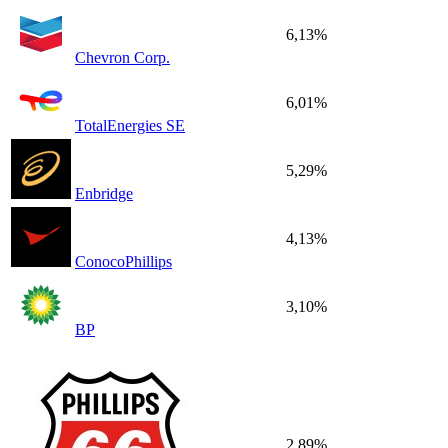
6,13%
Chevron Corp.
6,01%
TotalEnergies SE
5,29%
Enbridge
4,13%
ConocoPhillips
3,10%
BP
2,89%