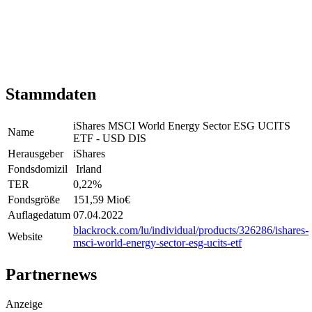
Stammdaten
iShares MSCI World Energy Sector ESG UCITS
Name
ETF - USD DIS
Herausgeber
iShares
Fondsdomizil
Irland
TER
0,22
%
Fondsgröße
151,59 Mio
€
Auflagedatum
07.04.2022
blackrock.com/lu/individual/products/326286/ishares-
Website
msci-world-energy-sector-esg-ucits-etf
Partnernews
Anzeige