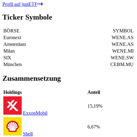
Profil auf justETF
Ticker Symbole
BÖRSE
SYMBOL
Euronext
WENE.AS
Amsterdam
WENE.AS
Milan
WENE.MI
SIX
WENE.SW
München
CEBM.MU
Zusammensetzung
Holdings
Anteil
15,19%
ExxonMobil
6,67%
Shell