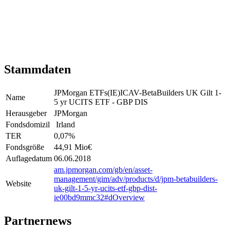
Stammdaten
JPMorgan ETFs(IE)ICAV-BetaBuilders UK Gilt 1-
Name
5 yr UCITS ETF - GBP DIS
Herausgeber
JPMorgan
Fondsdomizil
Irland
TER
0,07
%
Fondsgröße
44,91 Mio
€
Auflagedatum
06.06.2018
am.jpmorgan.com/gb/en/asset-
management/gim/adv/products/d/jpm-betabuilders-
Website
uk-gilt-1-5-yr-ucits-etf-gbp-dist-
ie00bd9mmc32#dOverview
Partnernews