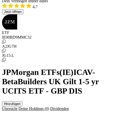
Dein Vermögen immer dabei
4,7
Jetzt öffnen
ETF
IE00BD9MMC32
A2JG7H
JG15.L
JPMorgan ETFs(IE)ICAV-
BetaBuilders UK Gilt 1-5 yr
UCITS ETF - GBP DIS
Hinzufügen
Übersicht
Deine Holdings
(0)
Dividenden