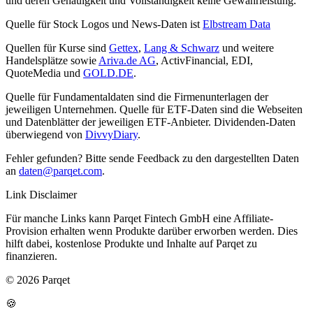
und deren Genauigkeit und Vollständigkeit keine Gewährleistung.
Quelle für Stock Logos und News-Daten ist
Elbstream Data
Quellen für Kurse sind
Gettex
,
Lang & Schwarz
und weitere
Handelsplätze sowie
Ariva.de AG
, ActivFinancial, EDI,
QuoteMedia und
GOLD.DE
.
Quelle für Fundamentaldaten sind die Firmenunterlagen der
jeweiligen Unternehmen. Quelle für ETF-Daten sind die Webseiten
und Datenblätter der jeweiligen ETF-Anbieter. Dividenden-Daten
überwiegend von
DivvyDiary
.
Fehler gefunden? Bitte sende Feedback zu den dargestellten Daten
an
daten@parqet.com
.
Link Disclaimer
Für manche Links kann Parqet Fintech GmbH eine Affiliate-
Provision erhalten wenn Produkte darüber erworben werden. Dies
hilft dabei, kostenlose Produkte und Inhalte auf Parqet zu
finanzieren.
© 2026 Parqet
🍪