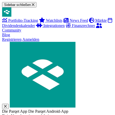
Sidebar schließen
Portfolio-Tracking
Watchlists
News Feed
Märkte
Dividendenkalender
Integrationen
Finanzrechner
Community
Blog
Registrieren
Anmelden
Die Parqet App
Die Parqet Android-App