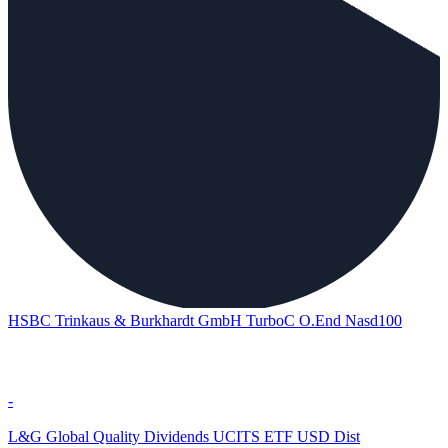
HSBC Trinkaus & Burkhardt GmbH TurboC O.End Nasd100
-
L&G Global Quality Dividends UCITS ETF USD Dist