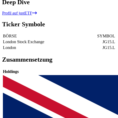
Deep Dive
Profil auf justETF
Ticker Symbole
BÖRSE
SYMBOL
London Stock Exchange
JG15.L
London
JG15.L
Zusammensetzung
Holdings