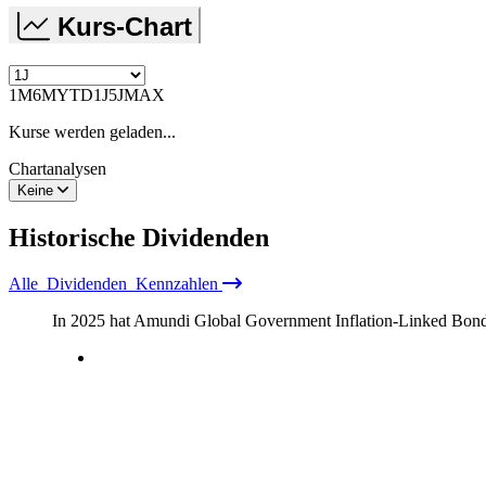
Kurs-Chart
1M
6M
YTD
1J
5J
MAX
Kurse werden geladen...
Chartanalysen
Keine
Historische
Dividenden
Alle
Dividenden
Kennzahlen
In 2025 hat Amundi Global Government Inflation-Linked 