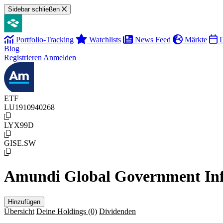
Sidebar schließen
Portfolio-Tracking
Watchlists
News Feed
Märkte
D
Blog
Registrieren
Anmelden
ETF
LU1910940268
LYX99D
GISE.SW
Amundi Global Government In
Hinzufügen
Übersicht
Deine Holdings
(0)
Dividenden