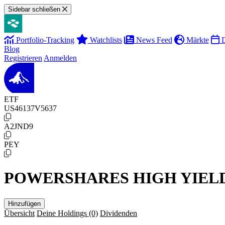
Sidebar schließen
Portfolio-Tracking
Watchlists
News Feed
Märkte
D
Blog
Registrieren
Anmelden
ETF
US46137V5637
A2JND9
PEY
POWERSHARES HIGH YIELD
Hinzufügen
Übersicht
Deine Holdings
(0)
Dividenden