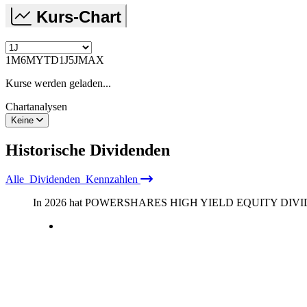
Kurs-Chart
1M
6M
YTD
1J
5J
MAX
Kurse werden geladen...
Chartanalysen
Keine
Historische
Dividenden
Alle
Dividenden
Kennzahlen
In 2026 hat POWERSHARES HIGH YIELD EQUITY DIVI