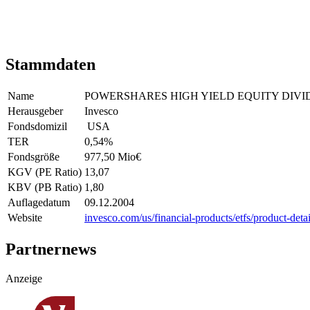
Stammdaten
Name
POWERSHARES HIGH YIELD EQUITY DIVI
Herausgeber
Invesco
Fondsdomizil
USA
TER
0,54
%
Fondsgröße
977,50 Mio
€
KGV (PE Ratio)
13,07
KBV (PB Ratio)
1,80
Auflagedatum
09.12.2004
Website
invesco.com/us/financial-products/etfs/product-d
Partnernews
Anzeige