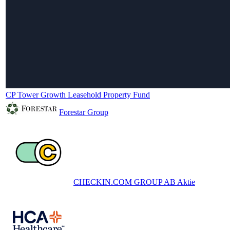
CP Tower Growth Leasehold Property Fund
Forestar Group
CHECKIN.COM GROUP AB Aktie