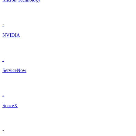
-
NVIDIA
-
ServiceNow
-
SpaceX
-