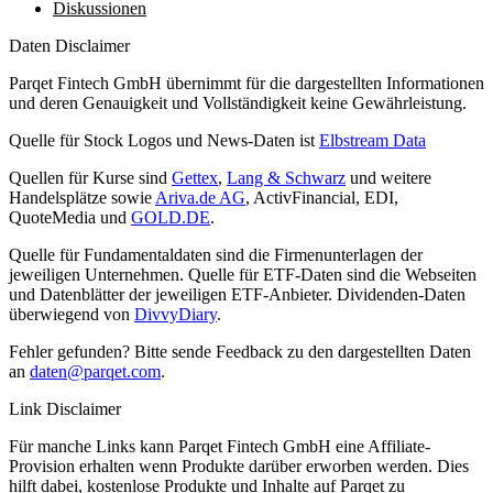
Diskussionen
Daten Disclaimer
Parqet Fintech GmbH übernimmt für die dargestellten Informationen
und deren Genauigkeit und Vollständigkeit keine Gewährleistung.
Quelle für Stock Logos und News-Daten ist
Elbstream Data
Quellen für Kurse sind
Gettex
,
Lang & Schwarz
und weitere
Handelsplätze sowie
Ariva.de AG
, ActivFinancial, EDI,
QuoteMedia und
GOLD.DE
.
Quelle für Fundamentaldaten sind die Firmenunterlagen der
jeweiligen Unternehmen. Quelle für ETF-Daten sind die Webseiten
und Datenblätter der jeweiligen ETF-Anbieter. Dividenden-Daten
überwiegend von
DivvyDiary
.
Fehler gefunden? Bitte sende Feedback zu den dargestellten Daten
an
daten@parqet.com
.
Link Disclaimer
Für manche Links kann Parqet Fintech GmbH eine Affiliate-
Provision erhalten wenn Produkte darüber erworben werden. Dies
hilft dabei, kostenlose Produkte und Inhalte auf Parqet zu