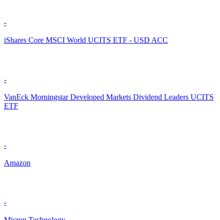
-
iShares Core MSCI World UCITS ETF - USD ACC
-
VanEck Morningstar Developed Markets Dividend Leaders UCITS
ETF
-
Amazon
-
Micron Technology