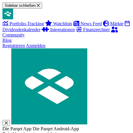
Sidebar schließen
Portfolio-Tracking
Watchlists
News Feed
Märkte
Dividendenkalender
Integrationen
Finanzrechner
Community
Blog
Registrieren
Anmelden
Die Parqet App
Die Parqet Android-App