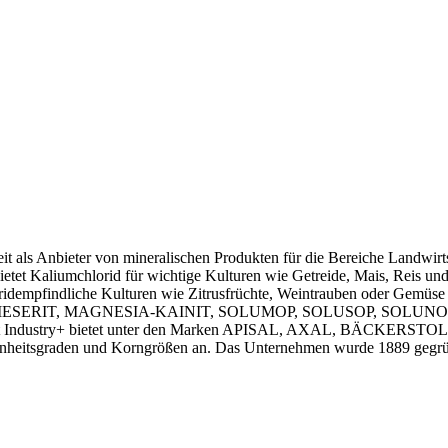
eit als Anbieter von mineralischen Produkten für die Bereiche Landwirt
etet Kaliumchlorid für wichtige Kulturen wie Getreide, Mais, Reis un
oridempfindliche Kulturen wie Zitrusfrüchte, Weintrauben oder Gemüse
 KIESERIT, MAGNESIA-KAINIT, SOLUMOP, SOLUSOP, SOLUN
dustry+ bietet unter den Marken APISAL, AXAL, BÄCKERSTOL
inheitsgraden und Korngrößen an. Das Unternehmen wurde 1889 gegründ