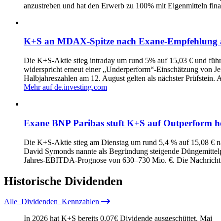
anzustreben und hat den Erwerb zu 100% mit Eigenmitteln finan
K+S an MDAX‑Spitze nach Exane‑Empfehlung 
Die K+S‑Aktie stieg intraday um rund 5% auf 15,03 € und führ
widerspricht erneut einer „Underperform“-Einschätzung von Jef
Halbjahreszahlen am 12. August gelten als nächster Prüfstein. 
Mehr auf de.investing.com
Exane BNP Paribas stuft K+S auf Outperform hoc
Die K+S-Aktie stieg am Dienstag um rund 5,4 % auf 15,08 € 
David Symonds nannte als Begründung steigende Düngemittelpr
Jahres-EBITDA-Prognose von 630–730 Mio. €. Die Nachricht t
Historische
Dividenden
Alle
Dividenden
Kennzahlen
In 2026 hat K+S bereits
0,07
€
Dividende ausgeschüttet.
Mai