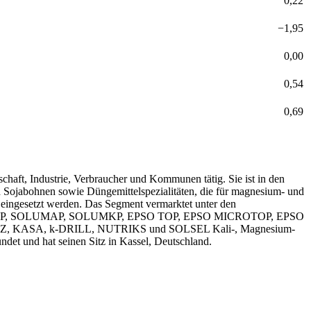
0,22
−
1,95
0,00
0,54
0,69
schaft, Industrie, Verbraucher und Kommunen tätig. Sie ist in den
d Sojabohnen sowie Düngemittelspezialitäten, die für magnesium- und
 eingesetzt werden. Das Segment vermarktet unter den
OP, SOLUMAP, SOLUMKP, EPSO TOP, EPSO MICROTOP, EPSO
Z, KASA, k-DRILL, NUTRIKS und SOLSEL Kali-, Magnesium-
et und hat seinen Sitz in Kassel, Deutschland.