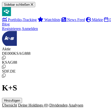
Sidebar schließen
Portfolio-Tracking
Watchlists
News Feed
Märkte
D
Blog
Registrieren
Anmelden
Aktie
DE000KSAG888
KSAG88
SDF.DE
K+S
Hinzufügen
Übersicht
Deine Holdings
(0)
Dividenden
Analysen