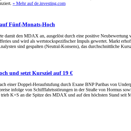
ziert.
» Mehr auf de.investing.com
auf Fünf‑Monats‑Hoch
te damit den MDAX an, ausgelöst durch eine positive Neubewertung vo
feries und wird als wertstockspezifischer Impuls gewertet. Markt erh
Analysten sind gespalten (Neutral‑Konsens), das durchschnittliche Kurs
h und setzt Kursziel auf 19 €
nach einer Doppel-Heraufstufung durch Exane BNP Paribas von Underp
eise infolge von Schifffahrtsstörungen in der Straße von Hormus so
rieb K+S an die Spitze des MDAX und auf den höchsten Stand seit M