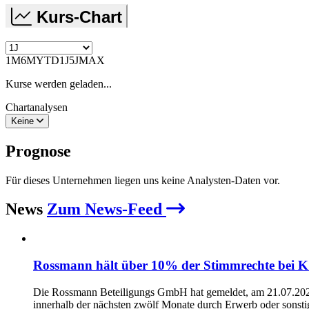
Kurs-Chart
1M
6M
YTD
1J
5J
MAX
Kurse werden geladen...
Chartanalysen
Keine
Prognose
Für dieses Unternehmen liegen uns keine Analysten-Daten vor.
News
Zum News-Feed
Rossmann hält über 10% der Stimmrechte bei 
Die Rossmann Beteiligungs GmbH hat gemeldet, am 21.07.2026 
innerhalb der nächsten zwölf Monate durch Erwerb oder sonsti