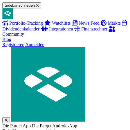
Sidebar schließen
Portfolio-Tracking
Watchlists
News Feed
Märkte
Dividendenkalender
Integrationen
Finanzrechner
Community
Blog
Registrieren
Anmelden
Die Parqet App
Die Parqet Android-App