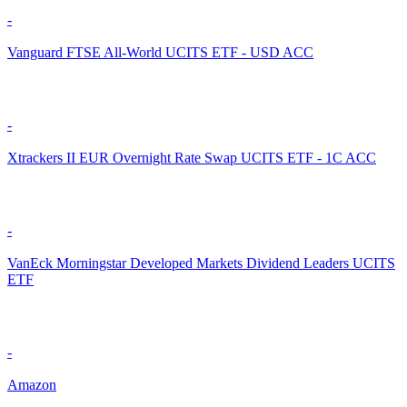
-
Vanguard FTSE All-World UCITS ETF - USD ACC
-
Xtrackers II EUR Overnight Rate Swap UCITS ETF - 1C ACC
-
VanEck Morningstar Developed Markets Dividend Leaders UCITS
ETF
-
Amazon