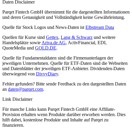
Daten Disclaimer
Parqet Fintech GmbH übernimmt für die dargestellten Informationen
und deren Genauigkeit und Vollständigkeit keine Gewährleistung.
Quelle für Stock Logos und News-Daten ist
Elbstream Data
Quellen für Kurse sind
Gettex
,
Lang & Schwarz
und weitere
Handelsplätze sowie
Ariva.de AG
, ActivFinancial, EDI,
QuoteMedia und
GOLD.DE
.
Quelle für Fundamentaldaten sind die Firmenunterlagen der
jeweiligen Unternehmen. Quelle für ETF-Daten sind die Webseiten
und Datenblätter der jeweiligen ETF-Anbieter. Dividenden-Daten
überwiegend von
DivvyDiary
.
Fehler gefunden? Bitte sende Feedback zu den dargestellten Daten
an
daten@parqet.com
.
Link Disclaimer
Für manche Links kann Parqet Fintech GmbH eine Affiliate-
Provision erhalten wenn Produkte darüber erworben werden. Dies
hilft dabei, kostenlose Produkte und Inhalte auf Parqet zu
finanzieren.