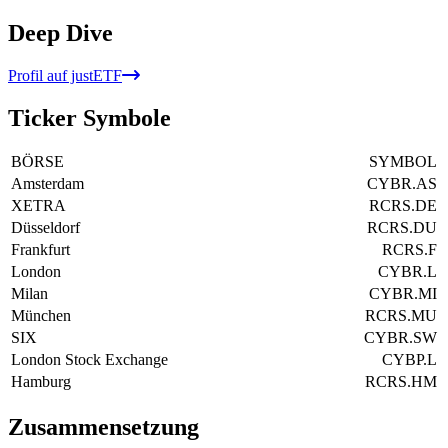
Deep Dive
Profil auf justETF
Ticker Symbole
BÖRSE
SYMBOL
Amsterdam
CYBR.AS
XETRA
RCRS.DE
Düsseldorf
RCRS.DU
Frankfurt
RCRS.F
London
CYBR.L
Milan
CYBR.MI
München
RCRS.MU
SIX
CYBR.SW
London Stock Exchange
CYBP.L
Hamburg
RCRS.HM
Zusammensetzung