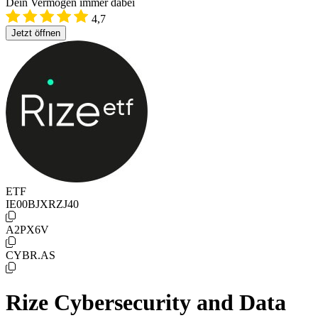
Dein Vermögen immer dabei
4,7
Jetzt öffnen
ETF
IE00BJXRZJ40
A2PX6V
CYBR.AS
Rize Cybersecurity and Data