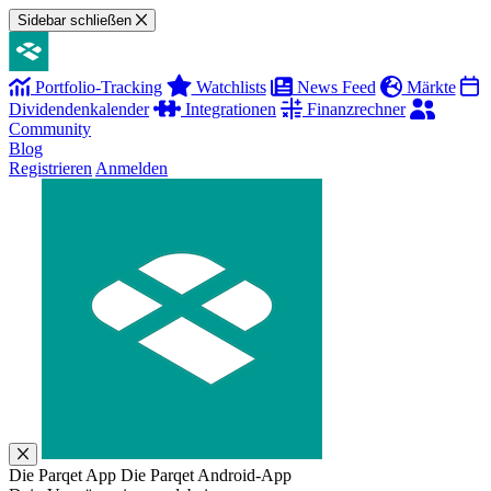
Sidebar schließen
Portfolio-Tracking
Watchlists
News Feed
Märkte
Dividendenkalender
Integrationen
Finanzrechner
Community
Blog
Registrieren
Anmelden
Die Parqet App
Die Parqet Android-App