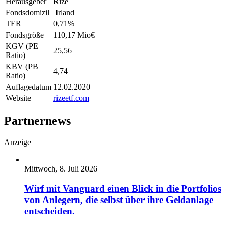
Herausgeber
Rize
Fondsdomizil
Irland
TER
0,71
%
Fondsgröße
110,17 Mio
€
KGV (PE
25,56
Ratio)
KBV (PB
4,74
Ratio)
Auflagedatum
12.02.2020
Website
rizeetf.com
Partnernews
Anzeige
Mittwoch, 8. Juli 2026
Wirf mit Vanguard einen Blick in die Portfolios
von Anlegern, die selbst über ihre Geldanlage
entscheiden.