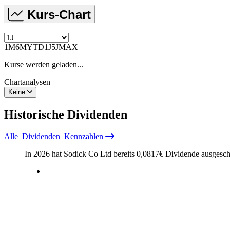
Kurs-Chart
1M
6M
YTD
1J
5J
MAX
Kurse werden geladen...
Chartanalysen
Keine
Historische
Dividenden
Alle
Dividenden
Kennzahlen
In 2026 hat Sodick Co Ltd bereits
0,0817
€
Dividende ausgesch