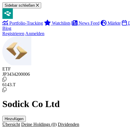
Sidebar schließen
Portfolio-Tracking
Watchlists
News Feed
Märkte
D
Blog
Registrieren
Anmelden
ETF
JP3434200006
6143.T
Sodick Co Ltd
Hinzufügen
Übersicht
Deine Holdings
(0)
Dividenden