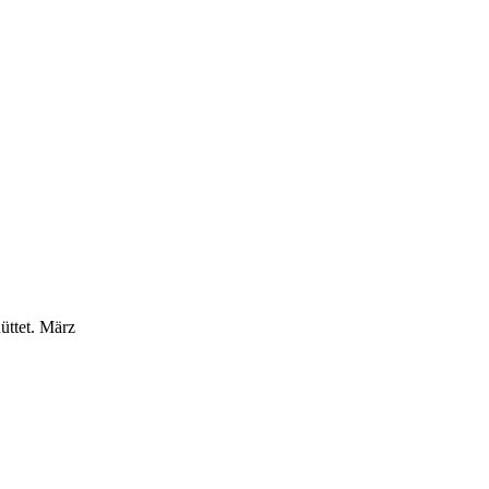
üttet.
März