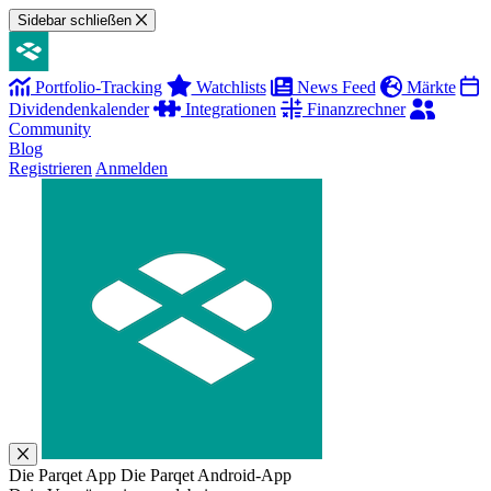
Sidebar schließen
Portfolio-Tracking
Watchlists
News Feed
Märkte
Dividendenkalender
Integrationen
Finanzrechner
Community
Blog
Registrieren
Anmelden
Die Parqet App
Die Parqet Android-App