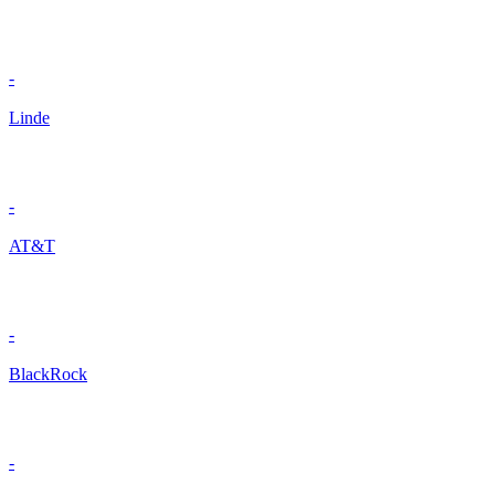
-
Linde
-
AT&T
-
BlackRock
-