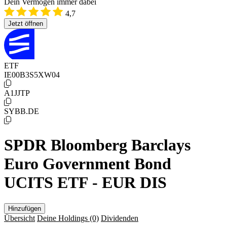
Dein Vermögen immer dabei
4,7
Jetzt öffnen
ETF
IE00B3S5XW04
A1JJTP
SYBB.DE
SPDR Bloomberg Barclays
Euro Government Bond
UCITS ETF - EUR DIS
Hinzufügen
Übersicht
Deine Holdings
(0)
Dividenden