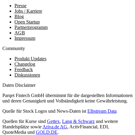
Presse
Jobs / Karriere
Blog
Open Startup
Partnerprogramm
AGB
Impressum
Community
Produkt Updates
Changelog
Feedback
Diskussionen
Daten Disclaimer
Parqet Fintech GmbH übernimmt für die dargestellten Informationen
und deren Genauigkeit und Vollständigkeit keine Gewährleistung.
Quelle für Stock Logos und News-Daten ist
Elbstream Data
Quellen für Kurse sind
Gettex
,
Lang & Schwarz
und weitere
Handelsplätze sowie
Ariva.de AG
, ActivFinancial, EDI,
QuoteMedia und
GOLD.DE
.