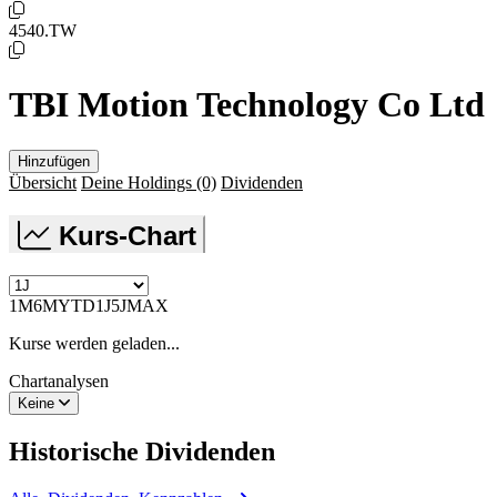
4540.TW
TBI Motion Technology Co Ltd
Hinzufügen
Übersicht
Deine Holdings
(0)
Dividenden
Kurs-Chart
1M
6M
YTD
1J
5J
MAX
Kurse werden geladen...
Chartanalysen
Keine
Historische
Dividenden