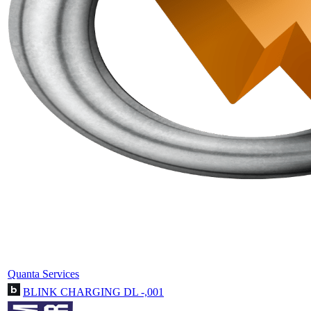
Quanta Services
BLINK CHARGING DL -,001