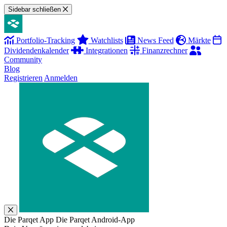
Sidebar schließen
Portfolio-Tracking
Watchlists
News Feed
Märkte
Dividendenkalender
Integrationen
Finanzrechner
Community
Blog
Registrieren
Anmelden
Die Parqet App
Die Parqet Android-App