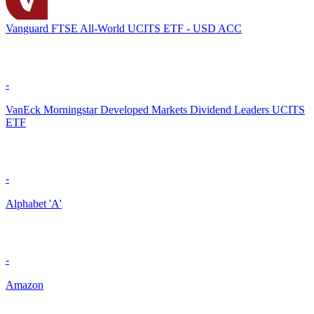
Vanguard FTSE All-World UCITS ETF - USD ACC
-
VanEck Morningstar Developed Markets Dividend Leaders UCITS
ETF
-
Alphabet 'A'
-
Amazon