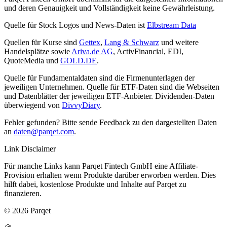
und deren Genauigkeit und Vollständigkeit keine Gewährleistung.
Quelle für Stock Logos und News-Daten ist
Elbstream Data
Quellen für Kurse sind
Gettex
,
Lang & Schwarz
und weitere
Handelsplätze sowie
Ariva.de AG
, ActivFinancial, EDI,
QuoteMedia und
GOLD.DE
.
Quelle für Fundamentaldaten sind die Firmenunterlagen der
jeweiligen Unternehmen. Quelle für ETF-Daten sind die Webseiten
und Datenblätter der jeweiligen ETF-Anbieter. Dividenden-Daten
überwiegend von
DivvyDiary
.
Fehler gefunden? Bitte sende Feedback zu den dargestellten Daten
an
daten@parqet.com
.
Link Disclaimer
Für manche Links kann Parqet Fintech GmbH eine Affiliate-
Provision erhalten wenn Produkte darüber erworben werden. Dies
hilft dabei, kostenlose Produkte und Inhalte auf Parqet zu
finanzieren.
© 2026 Parqet