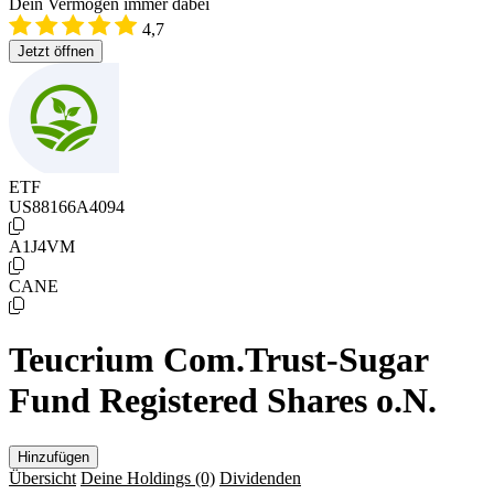
Dein Vermögen immer dabei
4,7
Jetzt öffnen
ETF
US88166A4094
A1J4VM
CANE
Teucrium Com.Trust-Sugar
Fund Registered Shares o.N.
Hinzufügen
Übersicht
Deine Holdings
(0)
Dividenden