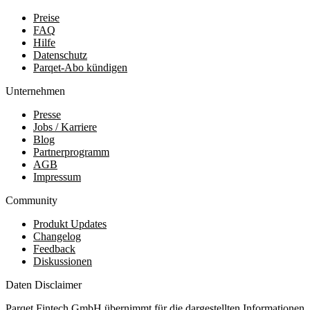
Preise
FAQ
Hilfe
Datenschutz
Parqet-Abo kündigen
Unternehmen
Presse
Jobs / Karriere
Blog
Partnerprogramm
AGB
Impressum
Community
Produkt Updates
Changelog
Feedback
Diskussionen
Daten Disclaimer
Parqet Fintech GmbH übernimmt für die dargestellten Informationen