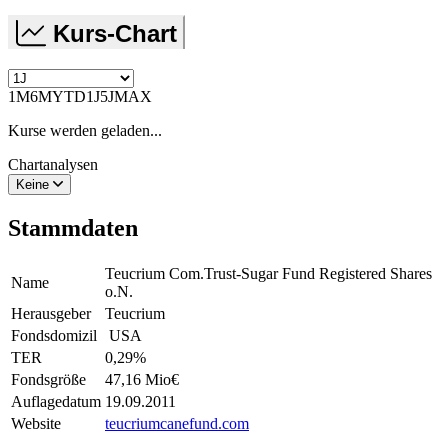
Kurs-Chart
1M
6M
YTD
1J
5J
MAX
Kurse werden geladen...
Chartanalysen
Keine
Stammdaten
Teucrium Com.Trust-Sugar Fund Registered Shares
Name
o.N.
Herausgeber
Teucrium
Fondsdomizil
USA
TER
0,29
%
Fondsgröße
47,16 Mio
€
Auflagedatum
19.09.2011
Website
teucriumcanefund.com