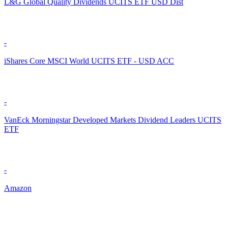
L&G Global Quality Dividends UCITS ETF USD Dist
-
iShares Core MSCI World UCITS ETF - USD ACC
-
VanEck Morningstar Developed Markets Dividend Leaders UCITS
ETF
-
Amazon