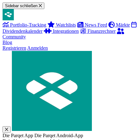
Sidebar schließen
Portfolio-Tracking
Watchlists
News Feed
Märkte
Dividendenkalender
Integrationen
Finanzrechner
Community
Blog
Registrieren
Anmelden
Die Parqet App
Die Parqet Android-App