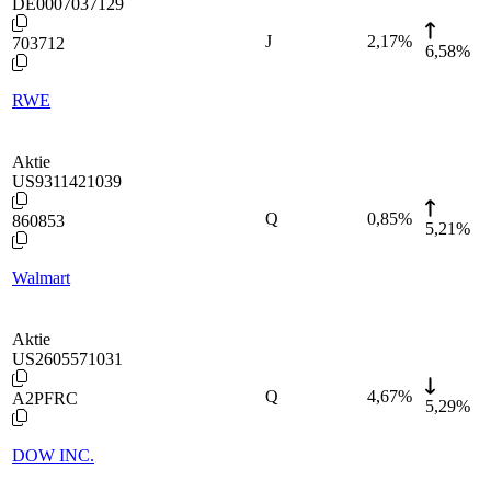
DE0007037129
J
2,17
%
703712
6,58%
RWE
Aktie
US9311421039
Q
0,85
%
860853
5,21%
Walmart
Aktie
US2605571031
Q
4,67
%
A2PFRC
5,29%
DOW INC.