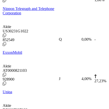
Nippon Telegraph and Telephone
Corporation
Aktie
US30231G1022
Q
0,00
%
-
852549
ExxonMobil
Aktie
AT0000821103
J
4,00
%
928900
27,23%
Uniqa
Aktie