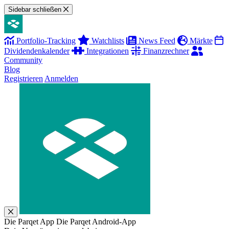
Sidebar schließen
Portfolio-Tracking
Watchlists
News Feed
Märkte
Dividendenkalender
Integrationen
Finanzrechner
Community
Blog
Registrieren
Anmelden
Die Parqet App
Die Parqet Android-App