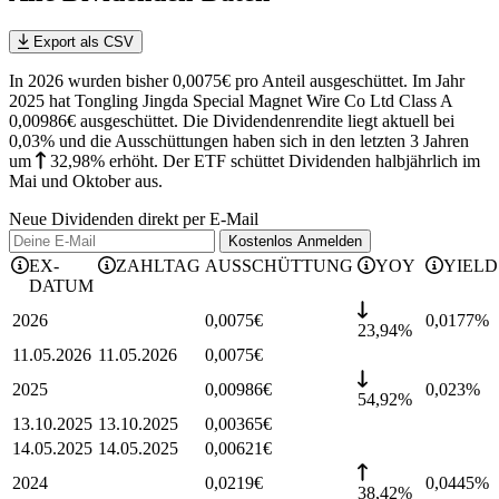
Export als CSV
In 2026 wurden bisher 0,0075€ pro Anteil ausgeschüttet. Im Jahr
2025 hat Tongling Jingda Special Magnet Wire Co Ltd Class A
0,00986€ ausgeschüttet.
Die Dividendenrendite liegt aktuell bei
0,03% und die
Ausschüttungen haben sich in den letzten 3 Jahren
um
32,98%
erhöht
.
Der ETF schüttet Dividenden halbjährlich im
Mai und Oktober aus.
Neue Dividenden direkt per E-Mail
Kostenlos
Anmelden
EX-
ZAHLTAG
AUSSCHÜTTUNG
YOY
YIELD
DATUM
2026
0,0075
€
0,0177
%
23,94%
11.05.2026
11.05.2026
0,0075
€
2025
0,00986
€
0,023
%
54,92%
13.10.2025
13.10.2025
0,00365
€
14.05.2025
14.05.2025
0,00621
€
2024
0,0219
€
0,0445
%
38,42%