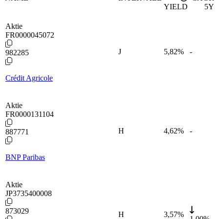
YIELD
5Y
Aktie
FR0000045072
J
5,82
%
-
982285
Crédit Agricole
Aktie
FR0000131104
H
4,62
%
-
887771
BNP Paribas
Aktie
JP3735400008
873029
H
3,57
%
1,00%