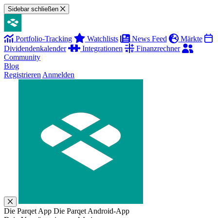
Sidebar schließen
Portfolio-Tracking
Watchlists
News Feed
Märkte
Dividendenkalender
Integrationen
Finanzrechner
Community
Blog
Registrieren
Anmelden
Die Parqet App
Die Parqet Android-App