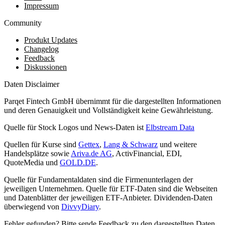
Impressum
Community
Produkt Updates
Changelog
Feedback
Diskussionen
Daten Disclaimer
Parqet Fintech GmbH übernimmt für die dargestellten Informationen
und deren Genauigkeit und Vollständigkeit keine Gewährleistung.
Quelle für Stock Logos und News-Daten ist
Elbstream Data
Quellen für Kurse sind
Gettex
,
Lang & Schwarz
und weitere
Handelsplätze sowie
Ariva.de AG
, ActivFinancial, EDI,
QuoteMedia und
GOLD.DE
.
Quelle für Fundamentaldaten sind die Firmenunterlagen der
jeweiligen Unternehmen. Quelle für ETF-Daten sind die Webseiten
und Datenblätter der jeweiligen ETF-Anbieter. Dividenden-Daten
überwiegend von
DivvyDiary
.
Fehler gefunden? Bitte sende Feedback zu den dargestellten Daten