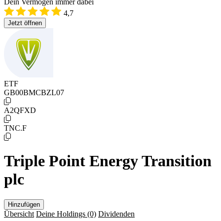
Dein Vermögen immer dabei
4,7
Jetzt öffnen
ETF
GB00BMCBZL07
A2QFXD
TNC.F
Triple Point Energy Transition
plc
Hinzufügen
Übersicht
Deine Holdings
(0)
Dividenden