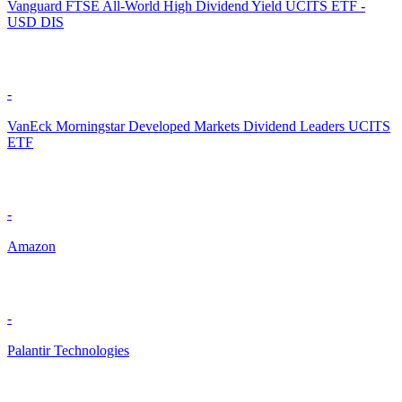
Vanguard FTSE All-World High Dividend Yield UCITS ETF -
USD DIS
-
VanEck Morningstar Developed Markets Dividend Leaders UCITS
ETF
-
Amazon
-
Palantir Technologies