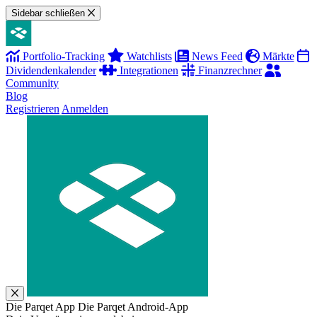
Sidebar schließen
Portfolio-Tracking
Watchlists
News Feed
Märkte
Dividendenkalender
Integrationen
Finanzrechner
Community
Blog
Registrieren
Anmelden
Die Parqet App
Die Parqet Android-App