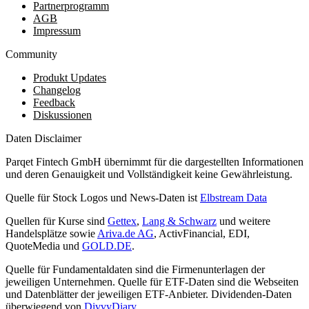
Partnerprogramm
AGB
Impressum
Community
Produkt Updates
Changelog
Feedback
Diskussionen
Daten Disclaimer
Parqet Fintech GmbH übernimmt für die dargestellten Informationen
und deren Genauigkeit und Vollständigkeit keine Gewährleistung.
Quelle für Stock Logos und News-Daten ist
Elbstream Data
Quellen für Kurse sind
Gettex
,
Lang & Schwarz
und weitere
Handelsplätze sowie
Ariva.de AG
, ActivFinancial, EDI,
QuoteMedia und
GOLD.DE
.
Quelle für Fundamentaldaten sind die Firmenunterlagen der
jeweiligen Unternehmen. Quelle für ETF-Daten sind die Webseiten
und Datenblätter der jeweiligen ETF-Anbieter. Dividenden-Daten
überwiegend von
DivvyDiary
.