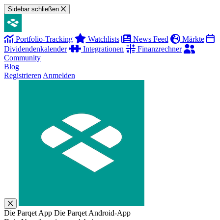
Sidebar schließen
Portfolio-Tracking
Watchlists
News Feed
Märkte
Dividendenkalender
Integrationen
Finanzrechner
Community
Blog
Registrieren
Anmelden
Die Parqet App
Die Parqet Android-App