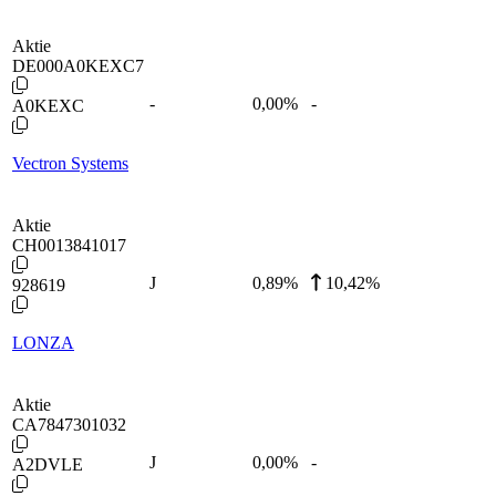
Aktie
DE000A0KEXC7
-
0,00
%
-
A0KEXC
Vectron Systems
Aktie
CH0013841017
J
0,89
%
10,42%
928619
LONZA
Aktie
CA7847301032
J
0,00
%
-
A2DVLE