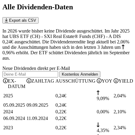
Alle Dividenden-Daten
Export als CSV
In 2026 wurde bisher keine Dividende ausgeschüttet. Im Jahr 2025
hat UBS ETF (CH) - SXI Real Estate® Funds (CHF) - A DIS
0,24€ ausgeschüttet.
Die Dividendenrendite liegt aktuell bei 2,06%
und die
Ausschüttungen haben sich in den letzten 3 Jahren
um
0,96%
erhöht
.
Der ETF schüttet Dividenden jährlich im September
aus.
Neue Dividenden direkt per E-Mail
Kostenlos
Anmelden
EX-
ZAHLTAG
AUSSCHÜTTUNG
YOY
YIELD
DATUM
2025
0,24
€
2,04
%
9,09%
05.09.2025
09.09.2025
0,24
€
2024
0,22
€
0,00%
2,10
%
06.09.2024
11.09.2024
0,22
€
2023
0,22
€
2,34
%
4,35%