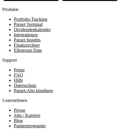
Produkte
Portfolio-Tracking
Parqet Terminal
Dividendenkalender
Integrationen
Parqet Insights
Finanzrechner
Elbstream Data
Support
Preise
FAQ
Hilfe
Datenschutz
Parqet-Abo kündigen
Unternehmen
Presse
Jobs / Karriere
Blog
Partnerprogramm