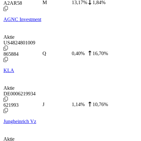
M
13,17
%
1,84%
A2AR58
AGNC Investment
Aktie
US4824801009
Q
0,40
%
16,70%
865884
KLA
Aktie
DE0006219934
J
1,14
%
10,76%
621993
Jungheinrich Vz
Aktie