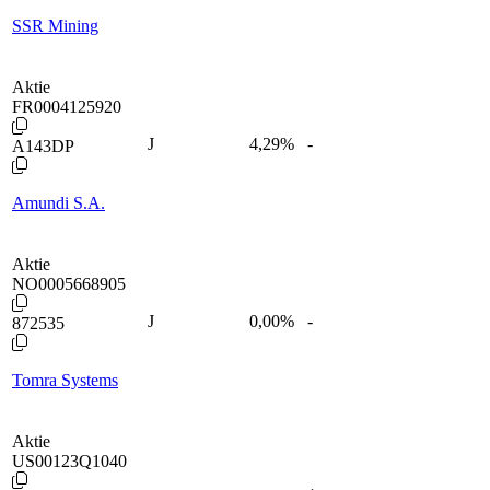
SSR Mining
Aktie
FR0004125920
J
4,29
%
-
A143DP
Amundi S.A.
Aktie
NO0005668905
J
0,00
%
-
872535
Tomra Systems
Aktie
US00123Q1040