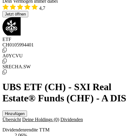
Dein Vermögen immer dabei
4,7
Jetzt öffnen
ETF
CH0105994401
A0YCVU
SRECHA.SW
UBS ETF (CH) - SXI Real
Estate® Funds (CHF) - A DIS
Hinzufügen
Übersicht
Deine Holdings
(0)
Dividenden
Dividendenrendite TTM
2,06
%