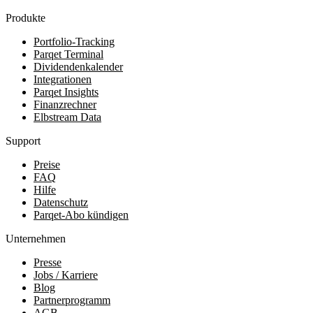
Produkte
Portfolio-Tracking
Parqet Terminal
Dividendenkalender
Integrationen
Parqet Insights
Finanzrechner
Elbstream Data
Support
Preise
FAQ
Hilfe
Datenschutz
Parqet-Abo kündigen
Unternehmen
Presse
Jobs / Karriere
Blog
Partnerprogramm
AGB