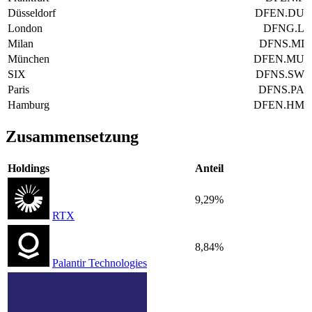
Düsseldorf
DFEN.DU
London
DFNG.L
Milan
DFNS.MI
München
DFEN.MU
SIX
DFNS.SW
Paris
DFNS.PA
Hamburg
DFEN.HM
Zusammensetzung
Holdings
Anteil
9,29%
RTX
8,84%
Palantir Technologies