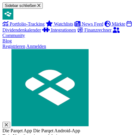
Sidebar schließen
Portfolio-Tracking
Watchlists
News Feed
Märkte
Dividendenkalender
Integrationen
Finanzrechner
Community
Blog
Registrieren
Anmelden
Die Parqet App
Die Parqet Android-App