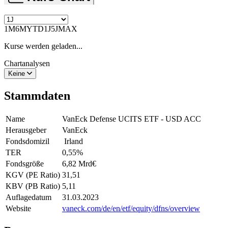
1M
6M
YTD
1J
5J
MAX
Kurse werden geladen...
Chartanalysen
Keine
Stammdaten
Name
VanEck Defense UCITS ETF - USD ACC
Herausgeber
VanEck
Fondsdomizil
Irland
TER
0,55
%
Fondsgröße
6,82 Mrd
€
KGV (PE Ratio)
31,51
KBV (PB Ratio)
5,11
Auflagedatum
31.03.2023
Website
vaneck.com/de/en/etf/equity/dfns/overview