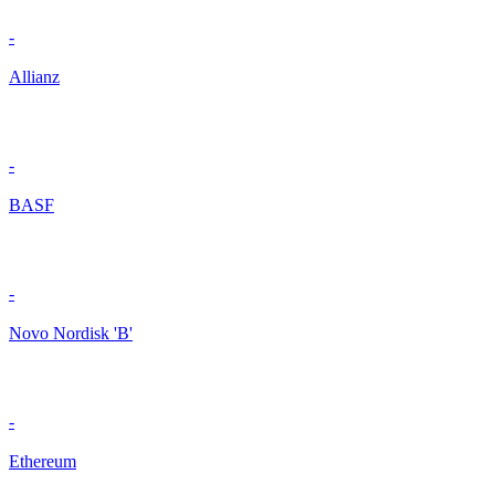
-
Allianz
-
BASF
-
Novo Nordisk 'B'
-
Ethereum