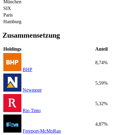
München
SIX
Paris
Hamburg
Zusammensetzung
Holdings
Anteil
8,74%
BHP
5,59%
Newmont
5,32%
Rio Tinto
4,87%
Freeport-McMoRan