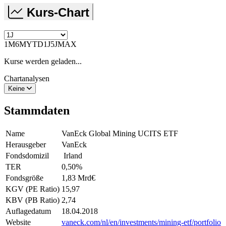
Kurs-Chart
1M
6M
YTD
1J
5J
MAX
Kurse werden geladen...
Chartanalysen
Keine
Stammdaten
Name
VanEck Global Mining UCITS ETF
Herausgeber
VanEck
Fondsdomizil
Irland
TER
0,50
%
Fondsgröße
1,83 Mrd
€
KGV (PE Ratio)
15,97
KBV (PB Ratio)
2,74
Auflagedatum
18.04.2018
Website
vaneck.com/nl/en/investments/mining-etf/portfolio