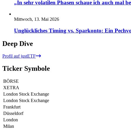
„In sehr volatilen Phasen schaue ich auch mal b
Mittwoch, 13. Mai 2026
Unglückliches Timing vs. Sparkonto: Ein Pechvo
Deep Dive
Profil auf justETF
Ticker Symbole
BÖRSE
XETRA
London Stock Exchange
London Stock Exchange
Frankfurt
Düsseldorf
London
Milan