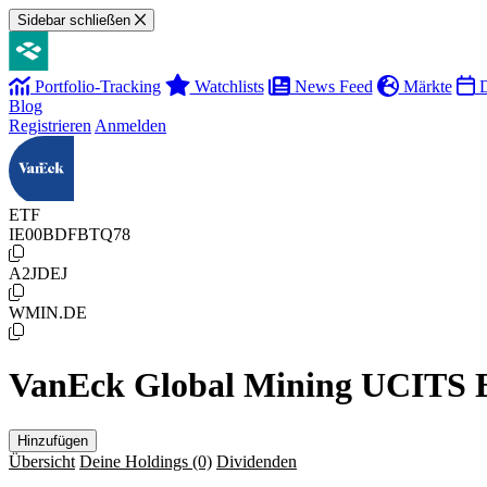
Sidebar schließen
Portfolio-Tracking
Watchlists
News Feed
Märkte
D
Blog
Registrieren
Anmelden
ETF
IE00BDFBTQ78
A2JDEJ
WMIN.DE
VanEck Global Mining UCITS
Hinzufügen
Übersicht
Deine Holdings
(0)
Dividenden