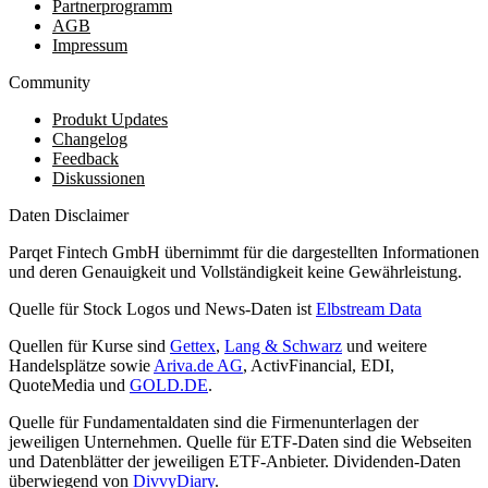
Partnerprogramm
AGB
Impressum
Community
Produkt Updates
Changelog
Feedback
Diskussionen
Daten Disclaimer
Parqet Fintech GmbH übernimmt für die dargestellten Informationen
und deren Genauigkeit und Vollständigkeit keine Gewährleistung.
Quelle für Stock Logos und News-Daten ist
Elbstream Data
Quellen für Kurse sind
Gettex
,
Lang & Schwarz
und weitere
Handelsplätze sowie
Ariva.de AG
, ActivFinancial, EDI,
QuoteMedia und
GOLD.DE
.
Quelle für Fundamentaldaten sind die Firmenunterlagen der
jeweiligen Unternehmen. Quelle für ETF-Daten sind die Webseiten
und Datenblätter der jeweiligen ETF-Anbieter. Dividenden-Daten
überwiegend von
DivvyDiary
.