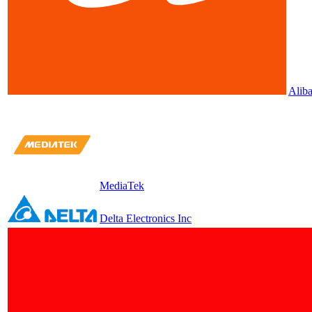
Alib
MediaTek
Delta Electronics Inc