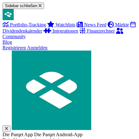
Sidebar schließen
Portfolio-Tracking
Watchlists
News Feed
Märkte
Dividendenkalender
Integrationen
Finanzrechner
Community
Blog
Registrieren
Anmelden
Die Parqet App
Die Parqet Android-App