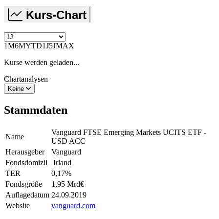
Kurs-Chart
1M
6M
YTD
1J
5J
MAX
Kurse werden geladen...
Chartanalysen
Keine
Stammdaten
Vanguard FTSE Emerging Markets UCITS ETF -
Name
USD ACC
Herausgeber
Vanguard
Fondsdomizil
Irland
TER
0,17
%
Fondsgröße
1,95 Mrd
€
Auflagedatum
24.09.2019
Website
vanguard.com