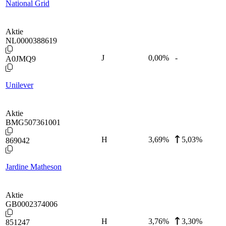
National Grid
Aktie
NL0000388619
J
0,00
%
-
A0JMQ9
Unilever
Aktie
BMG507361001
H
3,69
%
5,03%
869042
Jardine Matheson
Aktie
GB0002374006
H
3,76
%
3,30%
851247