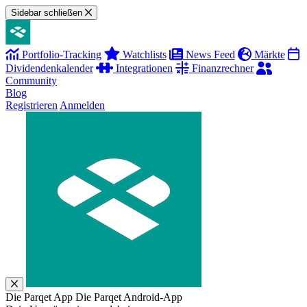
Sidebar schließen
Portfolio-Tracking
Watchlists
News Feed
Märkte
Dividendenkalender
Integrationen
Finanzrechner
Community
Blog
Registrieren
Anmelden
Die Parqet App
Die Parqet Android-App