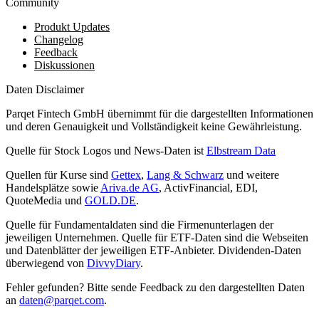
Community
Produkt Updates
Changelog
Feedback
Diskussionen
Daten Disclaimer
Parqet Fintech GmbH übernimmt für die dargestellten Informationen
und deren Genauigkeit und Vollständigkeit keine Gewährleistung.
Quelle für Stock Logos und News-Daten ist
Elbstream Data
Quellen für Kurse sind
Gettex
,
Lang & Schwarz
und weitere
Handelsplätze sowie
Ariva.de AG
, ActivFinancial, EDI,
QuoteMedia und
GOLD.DE
.
Quelle für Fundamentaldaten sind die Firmenunterlagen der
jeweiligen Unternehmen. Quelle für ETF-Daten sind die Webseiten
und Datenblätter der jeweiligen ETF-Anbieter. Dividenden-Daten
überwiegend von
DivvyDiary
.
Fehler gefunden? Bitte sende Feedback zu den dargestellten Daten
an
daten@parqet.com
.