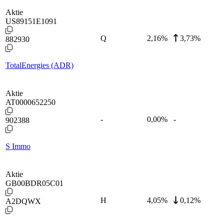
Aktie
US89151E1091
Q
2,16
%
3,73%
882930
TotalEnergies (ADR)
Aktie
AT0000652250
-
0,00
%
-
902388
S Immo
Aktie
GB00BDR05C01
H
4,05
%
0,12%
A2DQWX