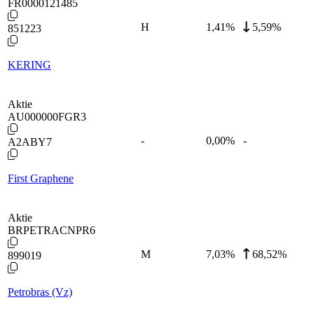
FR0000121485
H
1,41
%
5,59%
851223
KERING
Aktie
AU000000FGR3
-
0,00
%
-
A2ABY7
First Graphene
Aktie
BRPETRACNPR6
M
7,03
%
68,52%
899019
Petrobras (Vz)