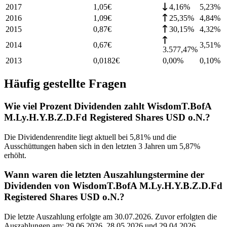
2017
1,05
€
4,16%
5,23
%
2016
1,09
€
25,35%
4,84
%
2015
0,87
€
30,15%
4,32
%
2014
0,67
€
3,51
%
3.577,47%
2013
0,0182
€
0,00%
0,10
%
Häufig gestellte Fragen
Wie viel Prozent Dividenden zahlt WisdomT.BofA
M.Ly.H.Y.B.Z.D.Fd Registered Shares USD o.N.?
Die Dividendenrendite liegt aktuell bei 5,81% und die
Ausschüttungen haben sich in den letzten 3 Jahren um 5,87%
erhöht.
Wann waren die letzten Auszahlungstermine der
Dividenden von WisdomT.BofA M.Ly.H.Y.B.Z.D.Fd
Registered Shares USD o.N.?
Die letzte Auszahlung erfolgte am 30.07.2026. Zuvor erfolgten die
Auszahlungen am: 29.06.2026, 28.05.2026 und 29.04.2026.