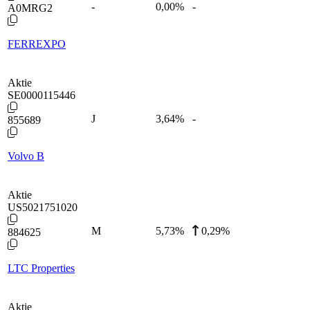
-
0,00
%
-
A0MRG2
FERREXPO
Aktie
SE0000115446
J
3,64
%
-
855689
Volvo B
Aktie
US5021751020
M
5,73
%
0,29%
884625
LTC Properties
Aktie