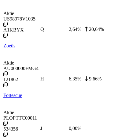
Aktie
US98978V1035
Q
2,64
%
20,64%
A1KBYX
Zoetis
Aktie
AU000000FMG4
H
6,35
%
9,66%
121862
Fortescue
Aktie
PLOPTTC00011
J
0,00
%
-
534356