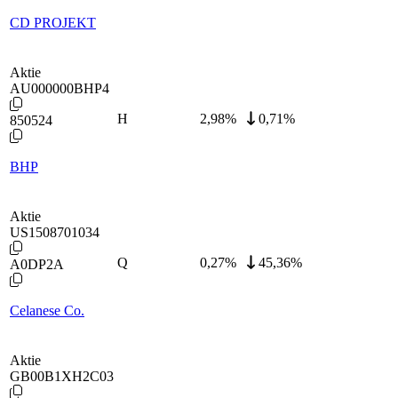
CD PROJEKT
Aktie
AU000000BHP4
H
2,98
%
0,71%
850524
BHP
Aktie
US1508701034
Q
0,27
%
45,36%
A0DP2A
Celanese Co.
Aktie
GB00B1XH2C03