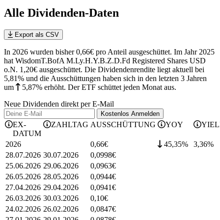
Alle Dividenden-Daten
Export als CSV
In 2026 wurden bisher 0,66€ pro Anteil ausgeschüttet. Im Jahr 2025
hat WisdomT.BofA M.Ly.H.Y.B.Z.D.Fd Registered Shares USD
o.N. 1,20€ ausgeschüttet.
Die Dividendenrendite liegt aktuell bei
5,81% und die
Ausschüttungen haben sich in den letzten 3 Jahren
um
5,87%
erhöht
.
Der ETF schüttet jeden Monat aus.
Neue Dividenden direkt per E-Mail
Kostenlos
Anmelden
EX-
ZAHLTAG
AUSSCHÜTTUNG
YOY
YIE
DATUM
2026
0,66
€
45,35%
3,36
%
28.07.2026
30.07.2026
0,0998
€
25.06.2026
29.06.2026
0,0963
€
26.05.2026
28.05.2026
0,0944
€
27.04.2026
29.04.2026
0,0941
€
26.03.2026
30.03.2026
0,10
€
24.02.2026
26.02.2026
0,0847
€
27.01.2026
29.01.2026
0,0878
€