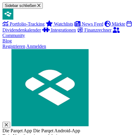
Sidebar schließen
Portfolio-Tracking
Watchlists
News Feed
Märkte
Dividendenkalender
Integrationen
Finanzrechner
Community
Blog
Registrieren
Anmelden
Die Parqet App
Die Parqet Android-App