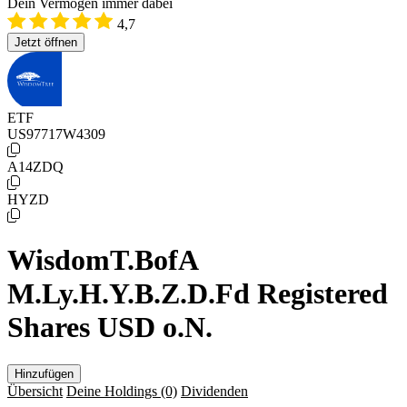
Dein Vermögen immer dabei
4,7
Jetzt öffnen
ETF
US97717W4309
A14ZDQ
HYZD
WisdomT.BofA
M.Ly.H.Y.B.Z.D.Fd Registered
Shares USD o.N.
Hinzufügen
Übersicht
Deine Holdings
(0)
Dividenden