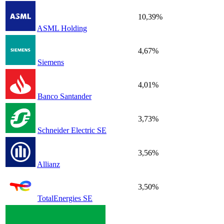
10,39%
ASML Holding
4,67%
Siemens
4,01%
Banco Santander
3,73%
Schneider Electric SE
3,56%
Allianz
3,50%
TotalEnergies SE