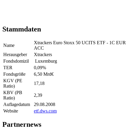
Stammdaten
Xtrackers Euro Stoxx 50 UCITS ETF - 1C EUR
Name
ACC
Herausgeber
Xtrackers
Fondsdomizil
Luxemburg
TER
0,09
%
Fondsgröße
6,50 Mrd
€
KGV (PE
17,18
Ratio)
KBV (PB
2,39
Ratio)
Auflagedatum
29.08.2008
Website
etf.dws.com
Partnernews