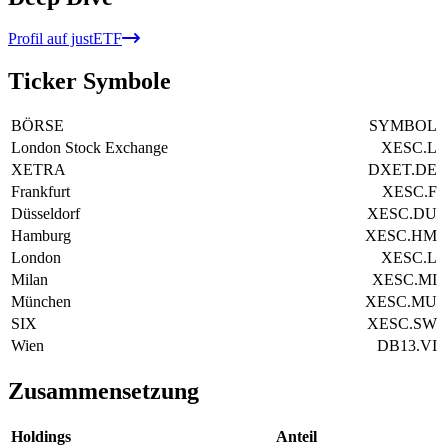
Profil auf justETF
Ticker Symbole
BÖRSE
SYMBOL
London Stock Exchange
XESC.L
XETRA
DXET.DE
Frankfurt
XESC.F
Düsseldorf
XESC.DU
Hamburg
XESC.HM
London
XESC.L
Milan
XESC.MI
München
XESC.MU
SIX
XESC.SW
Wien
DB13.VI
Zusammensetzung
Holdings
Anteil