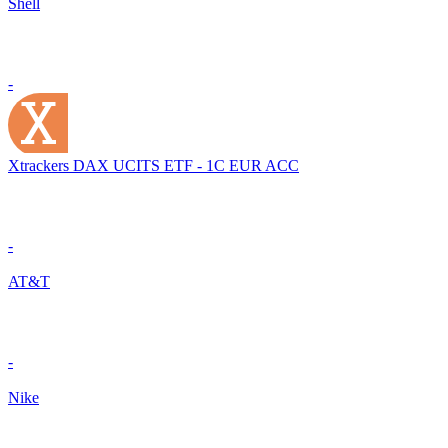
Shell
-
Xtrackers DAX UCITS ETF - 1C EUR ACC
-
AT&T
-
Nike