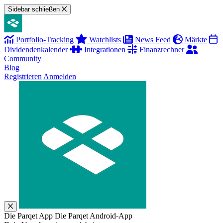
Sidebar schließen
Portfolio-Tracking
Watchlists
News Feed
Märkte
Dividendenkalender
Integrationen
Finanzrechner
Community
Blog
Registrieren
Anmelden
Die Parqet App
Die Parqet Android-App