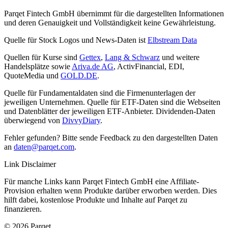
Parqet Fintech GmbH übernimmt für die dargestellten Informationen
und deren Genauigkeit und Vollständigkeit keine Gewährleistung.
Quelle für Stock Logos und News-Daten ist
Elbstream Data
Quellen für Kurse sind
Gettex
,
Lang & Schwarz
und weitere
Handelsplätze sowie
Ariva.de AG
, ActivFinancial, EDI,
QuoteMedia und
GOLD.DE
.
Quelle für Fundamentaldaten sind die Firmenunterlagen der
jeweiligen Unternehmen. Quelle für ETF-Daten sind die Webseiten
und Datenblätter der jeweiligen ETF-Anbieter. Dividenden-Daten
überwiegend von
DivvyDiary
.
Fehler gefunden? Bitte sende Feedback zu den dargestellten Daten
an
daten@parqet.com
.
Link Disclaimer
Für manche Links kann Parqet Fintech GmbH eine Affiliate-
Provision erhalten wenn Produkte darüber erworben werden. Dies
hilft dabei, kostenlose Produkte und Inhalte auf Parqet zu
finanzieren.
© 2026 Parqet