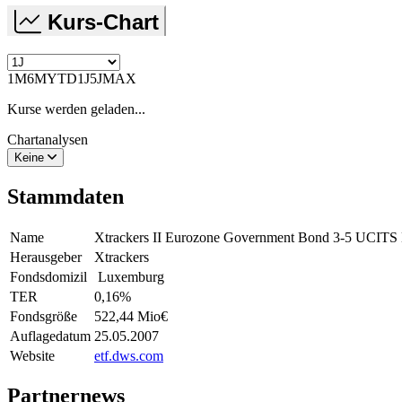
Kurs-Chart
1M
6M
YTD
1J
5J
MAX
Kurse werden geladen...
Chartanalysen
Keine
Stammdaten
Name
Xtrackers II Eurozone Government Bond 3-5 UCIT
Herausgeber
Xtrackers
Fondsdomizil
Luxemburg
TER
0,16
%
Fondsgröße
522,44 Mio
€
Auflagedatum
25.05.2007
Website
etf.dws.com
Partnernews