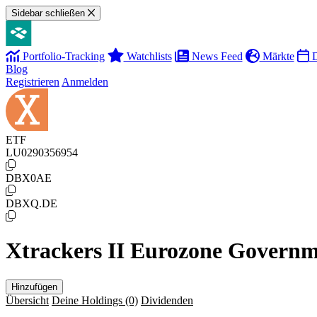
Sidebar schließen
Portfolio-Tracking
Watchlists
News Feed
Märkte
D
Blog
Registrieren
Anmelden
ETF
LU0290356954
DBX0AE
DBXQ.DE
Xtrackers II Eurozone Gover
Hinzufügen
Übersicht
Deine Holdings
(0)
Dividenden