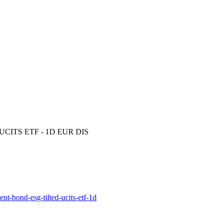
ed UCITS ETF - 1D EUR DIS
-bond-esg-tilted-ucits-etf-1d