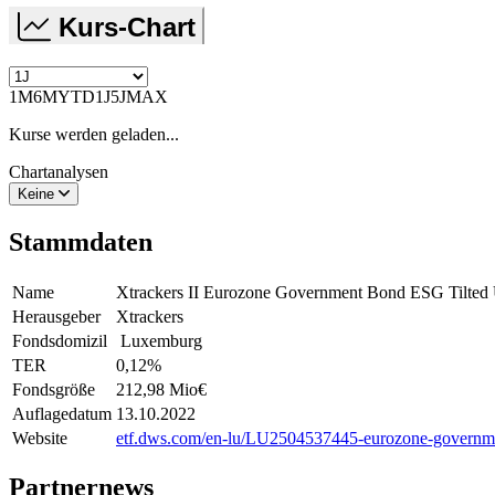
Kurs-Chart
1M
6M
YTD
1J
5J
MAX
Kurse werden geladen...
Chartanalysen
Keine
Stammdaten
Name
Xtrackers II Eurozone Government Bond ESG Tilt
Herausgeber
Xtrackers
Fondsdomizil
Luxemburg
TER
0,12
%
Fondsgröße
212,98 Mio
€
Auflagedatum
13.10.2022
Website
etf.dws.com/en-lu/LU2504537445-eurozone-government
Partnernews