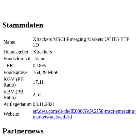
Stammdaten
Xtrackers MSCI Emerging Markets UCITS ETF
Name
1D
Herausgeber
Xtrackers
Fondsdomizil
Irland
TER
0,18
%
Fondsgröße
764,29 Mio
€
KGV (PE
17,11
Ratio)
KBV (PB
2,52
Ratio)
Auflagedatum
03.11.2021
etf.dws.com/de-de/IE000GWA2J58-msci-emerging-
Website
markets-ucits-etf-1d
Partnernews