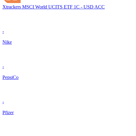
Xtrackers MSCI World UCITS ETF 1C - USD ACC
-
Nike
-
PepsiCo
-
Pfizer