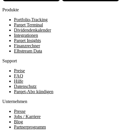
Produkte
Portfolio-Tracking
Parqet Terminal
Dividendenkalender
Integrationen
Parqet Insights
Finanzrechner
Elbstream Data
Support
Preise
FAQ
Hilfe
Datenschutz
Parqet-Abo kündigen
Unternehmen
Presse
Jobs / Karriere
Blog
Partnerprogramm