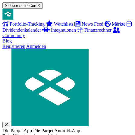
Sidebar schließen
Portfolio-Tracking
Watchlists
News Feed
Märkte
Dividendenkalender
Integrationen
Finanzrechner
Community
Blog
Registrieren
Anmelden
Die Parqet App
Die Parqet Android-App