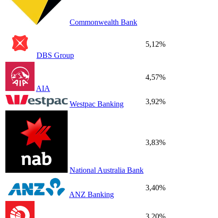
Commonwealth Bank
5,12%
DBS Group
4,57%
AIA
3,92%
Westpac Banking
3,83%
National Australia Bank
3,40%
ANZ Banking
3,20%