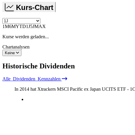
Kurs-Chart
1M
6M
YTD
1J
5J
MAX
Kurse werden geladen...
Chartanalysen
Keine
Historische
Dividenden
Alle
Dividenden
Kennzahlen
In 2014 hat Xtrackers MSCI Pacific ex Japan UCITS ETF -