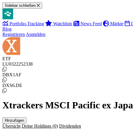
Sidebar schließen
Portfolio-Tracking
Watchlists
News Feed
Märkte
D
Blog
Registrieren
Anmelden
ETF
LU0322252338
DBX1AF
DXS6.DE
Xtrackers MSCI Pacific ex Ja
Hinzufügen
Übersicht
Deine Holdings
(0)
Dividenden