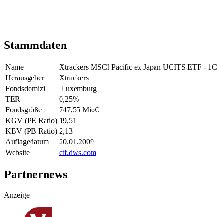
Stammdaten
Name
Xtrackers MSCI Pacific ex Japan UCITS ETF - 
Herausgeber
Xtrackers
Fondsdomizil
Luxemburg
TER
0,25
%
Fondsgröße
747,55 Mio
€
KGV (PE Ratio)
19,51
KBV (PB Ratio)
2,13
Auflagedatum
20.01.2009
Website
etf.dws.com
Partnernews
Anzeige