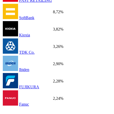
FAST RETAILING
8,72%
SoftBank
3,82%
Kioxia
3,26%
TDK Co.
2,90%
Ibiden
2,28%
FUJIKURA
2,24%
Fanuc