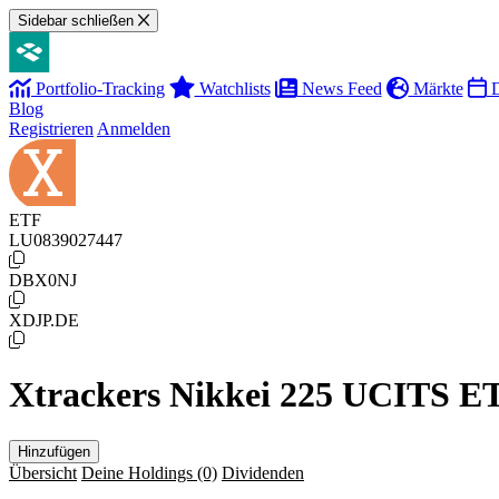
Sidebar schließen
Portfolio-Tracking
Watchlists
News Feed
Märkte
D
Blog
Registrieren
Anmelden
ETF
LU0839027447
DBX0NJ
XDJP.DE
Xtrackers Nikkei 225 UCITS E
Hinzufügen
Übersicht
Deine Holdings
(0)
Dividenden