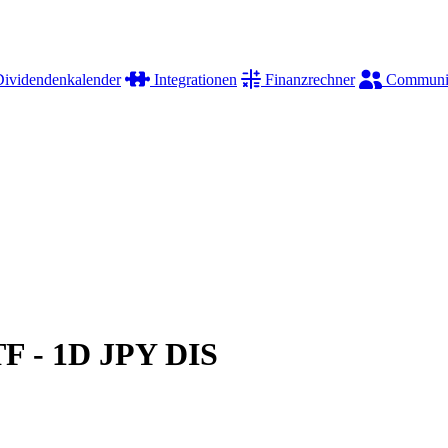
ividendenkalender
Integrationen
Finanzrechner
Communi
TF - 1D JPY DIS