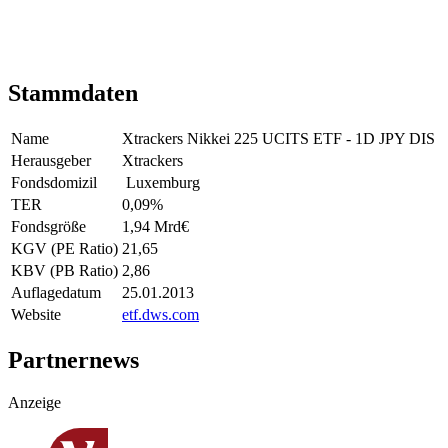
Stammdaten
Name
Xtrackers Nikkei 225 UCITS ETF - 1D JPY DIS
Herausgeber
Xtrackers
Fondsdomizil
Luxemburg
TER
0,09
%
Fondsgröße
1,94 Mrd
€
KGV (PE Ratio)
21,65
KBV (PB Ratio)
2,86
Auflagedatum
25.01.2013
Website
etf.dws.com
Partnernews
Anzeige