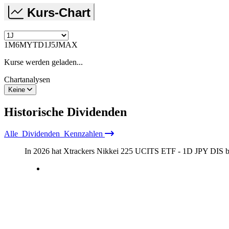
Kurs-Chart
1M
6M
YTD
1J
5J
MAX
Kurse werden geladen...
Chartanalysen
Keine
Historische
Dividenden
Alle
Dividenden
Kennzahlen
In 2026 hat Xtrackers Nikkei 225 UCITS ETF - 1D JPY DIS b