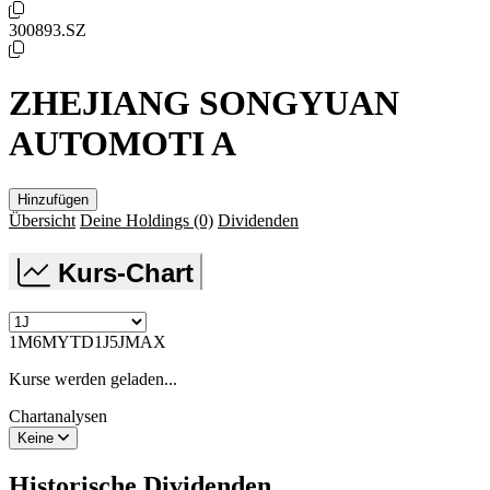
300893.SZ
ZHEJIANG SONGYUAN
AUTOMOTI A
Hinzufügen
Übersicht
Deine Holdings
(0)
Dividenden
Kurs-Chart
1M
6M
YTD
1J
5J
MAX
Kurse werden geladen...
Chartanalysen
Keine
Historische
Dividenden