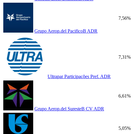
7,56%
Grupo Aerop.del PacificoB ADR
7,31%
Ultrapar Participações Pref. ADR
6,61%
Grupo Aerop.del SuresteB CV ADR
5,05%