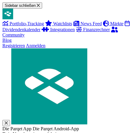
Sidebar schließen
Portfolio-Tracking
Watchlists
News Feed
Märkte
Dividendenkalender
Integrationen
Finanzrechner
Community
Blog
Registrieren
Anmelden
Die Parqet App
Die Parqet Android-App