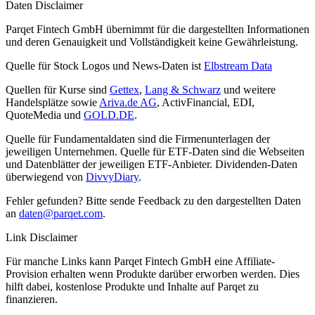
Daten Disclaimer
Parqet Fintech GmbH übernimmt für die dargestellten Informationen
und deren Genauigkeit und Vollständigkeit keine Gewährleistung.
Quelle für Stock Logos und News-Daten ist
Elbstream Data
Quellen für Kurse sind
Gettex
,
Lang & Schwarz
und weitere
Handelsplätze sowie
Ariva.de AG
, ActivFinancial, EDI,
QuoteMedia und
GOLD.DE
.
Quelle für Fundamentaldaten sind die Firmenunterlagen der
jeweiligen Unternehmen. Quelle für ETF-Daten sind die Webseiten
und Datenblätter der jeweiligen ETF-Anbieter. Dividenden-Daten
überwiegend von
DivvyDiary
.
Fehler gefunden? Bitte sende Feedback zu den dargestellten Daten
an
daten@parqet.com
.
Link Disclaimer
Für manche Links kann Parqet Fintech GmbH eine Affiliate-
Provision erhalten wenn Produkte darüber erworben werden. Dies
hilft dabei, kostenlose Produkte und Inhalte auf Parqet zu
finanzieren.