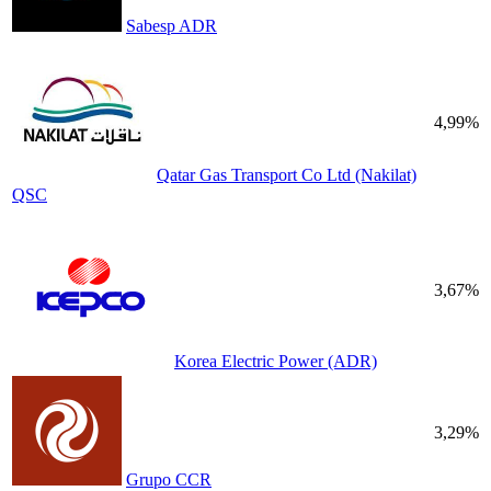
Sabesp ADR
4,99%
Qatar Gas Transport Co Ltd (Nakilat)
QSC
3,67%
Korea Electric Power (ADR)
3,29%
Grupo CCR