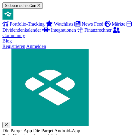
Sidebar schließen
Portfolio-Tracking
Watchlists
News Feed
Märkte
Dividendenkalender
Integrationen
Finanzrechner
Community
Blog
Registrieren
Anmelden
Die Parqet App
Die Parqet Android-App