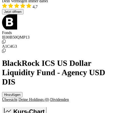
Dein Vermögen immer dabei
4,7
Jetzt öffnen
Fonds
IE00B50QMP13
A1C4G3
BlackRock ICS US Dollar
Liquidity Fund - Agency USD
DIS
Hinzufügen
Übersicht
Deine Holdings
(0)
Dividenden
Kurs-Chart