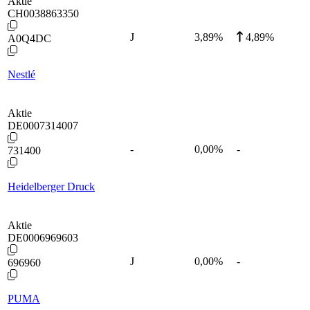
Aktie
CH0038863350
J
3,89
%
4,89%
A0Q4DC
Nestlé
Aktie
DE0007314007
-
0,00
%
-
731400
Heidelberger Druck
Aktie
DE0006969603
J
0,00
%
-
696960
PUMA