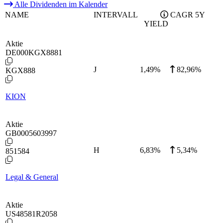
Alle Dividenden im Kalender
NAME
INTERVALL
CAGR 5Y
YIELD
Aktie
DE000KGX8881
J
1,49
%
82,96%
KGX888
KION
Aktie
GB0005603997
H
6,83
%
5,34%
851584
Legal & General
Aktie
US48581R2058