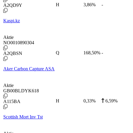
H
3,86
%
-
A2QD9Y
Kaspi.kz
Aktie
NO0010890304
Q
168,50
%
-
A2QBSN
Aker Carbon Capture ASA
Aktie
GB00BLDYK618
H
0,33
%
6,59%
A115BA
Scottish Mort Inv Tst