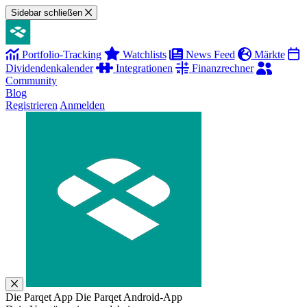
Sidebar schließen
Portfolio-Tracking
Watchlists
News Feed
Märkte
Dividendenkalender
Integrationen
Finanzrechner
Community
Blog
Registrieren
Anmelden
Die Parqet App
Die Parqet Android-App