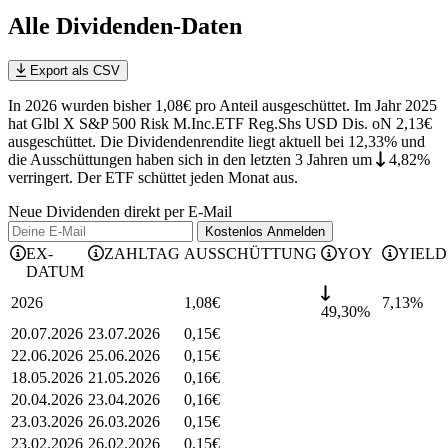
Alle Dividenden-Daten
Export als CSV
In 2026 wurden bisher 1,08€ pro Anteil ausgeschüttet. Im Jahr 2025
hat Glbl X S&P 500 Risk M.Inc.ETF Reg.Shs USD Dis. oN 2,13€
ausgeschüttet.
Die Dividendenrendite liegt aktuell bei 12,33% und
die
Ausschüttungen haben sich in den letzten 3 Jahren
um
4,82%
verringert
.
Der ETF schüttet jeden Monat aus.
Neue Dividenden direkt per E-Mail
Kostenlos
Anmelden
EX-
ZAHLTAG
AUSSCHÜTTUNG
YOY
YIELD
DATUM
2026
1,08
€
7,13
%
49,30%
20.07.2026
23.07.2026
0,15
€
22.06.2026
25.06.2026
0,15
€
18.05.2026
21.05.2026
0,16
€
20.04.2026
23.04.2026
0,16
€
23.03.2026
26.03.2026
0,15
€
23.02.2026
26.02.2026
0,15
€