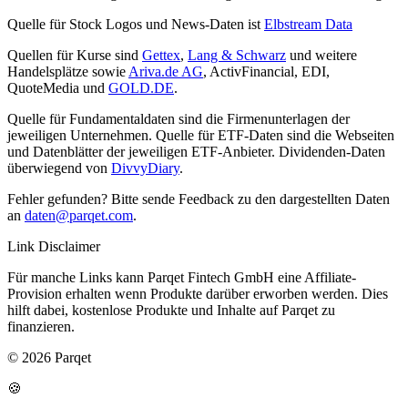
Quelle für Stock Logos und News-Daten ist
Elbstream Data
Quellen für Kurse sind
Gettex
,
Lang & Schwarz
und weitere
Handelsplätze sowie
Ariva.de AG
, ActivFinancial, EDI,
QuoteMedia und
GOLD.DE
.
Quelle für Fundamentaldaten sind die Firmenunterlagen der
jeweiligen Unternehmen. Quelle für ETF-Daten sind die Webseiten
und Datenblätter der jeweiligen ETF-Anbieter. Dividenden-Daten
überwiegend von
DivvyDiary
.
Fehler gefunden? Bitte sende Feedback zu den dargestellten Daten
an
daten@parqet.com
.
Link Disclaimer
Für manche Links kann Parqet Fintech GmbH eine Affiliate-
Provision erhalten wenn Produkte darüber erworben werden. Dies
hilft dabei, kostenlose Produkte und Inhalte auf Parqet zu
finanzieren.
© 2026 Parqet
🍪