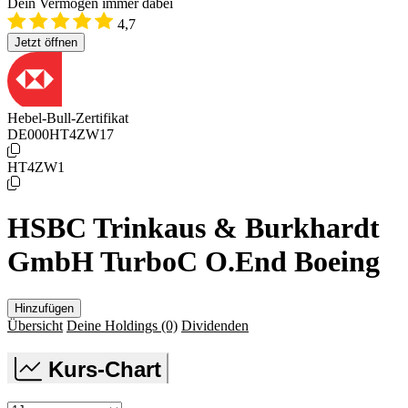
Dein Vermögen immer dabei
4,7
Jetzt öffnen
Hebel-Bull-Zertifikat
DE000HT4ZW17
HT4ZW1
HSBC Trinkaus & Burkhardt
GmbH TurboC O.End Boeing
Hinzufügen
Übersicht
Deine Holdings
(0)
Dividenden
Kurs-Chart