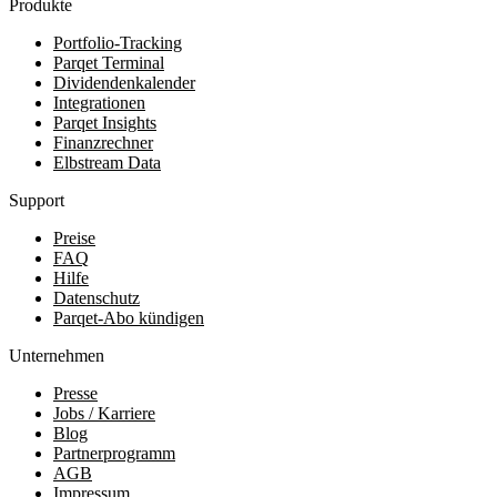
Produkte
Portfolio-Tracking
Parqet Terminal
Dividendenkalender
Integrationen
Parqet Insights
Finanzrechner
Elbstream Data
Support
Preise
FAQ
Hilfe
Datenschutz
Parqet-Abo kündigen
Unternehmen
Presse
Jobs / Karriere
Blog
Partnerprogramm
AGB
Impressum