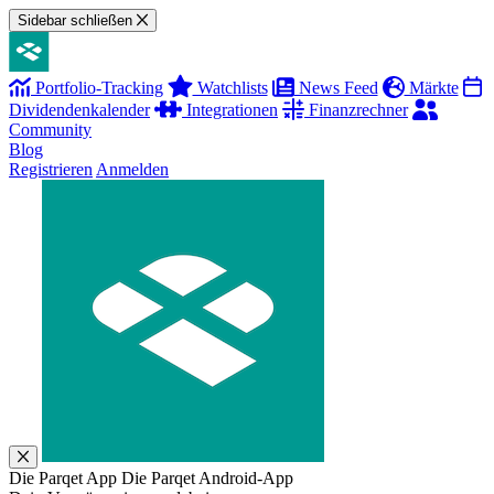
Sidebar schließen
Portfolio-Tracking
Watchlists
News Feed
Märkte
Dividendenkalender
Integrationen
Finanzrechner
Community
Blog
Registrieren
Anmelden
Die Parqet App
Die Parqet Android-App