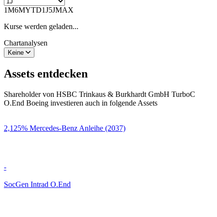
1M
6M
YTD
1J
5J
MAX
Kurse werden geladen...
Chartanalysen
Keine
Assets entdecken
Shareholder von HSBC Trinkaus & Burkhardt GmbH TurboC
O.End Boeing investieren auch in folgende Assets
2,125% Mercedes-Benz Anleihe (2037)
-
SocGen Intrad O.End