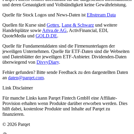
und deren Genauigkeit und Vollständigkeit keine Gewährleistung.
Quelle für Stock Logos und News-Daten ist
Elbstream Data
Quellen für Kurse sind
Gettex
,
Lang & Schwarz
und weitere
Handelsplätze sowie
Ariva.de AG
, ActivFinancial, EDI,
QuoteMedia und
GOLD.DE
.
Quelle für Fundamentaldaten sind die Firmenunterlagen der
jeweiligen Unternehmen. Quelle für ETF-Daten sind die Webseiten
und Datenblätter der jeweiligen ETF-Anbieter. Dividenden-Daten
überwiegend von
DivvyDiary
.
Fehler gefunden? Bitte sende Feedback zu den dargestellten Daten
an
daten@parqet.com
.
Link Disclaimer
Für manche Links kann Parqet Fintech GmbH eine Affiliate-
Provision erhalten wenn Produkte darüber erworben werden. Dies
hilft dabei, kostenlose Produkte und Inhalte auf Parqet zu
finanzieren.
© 2026 Parqet