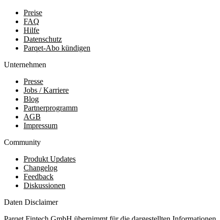
Preise
FAQ
Hilfe
Datenschutz
Parqet-Abo kündigen
Unternehmen
Presse
Jobs / Karriere
Blog
Partnerprogramm
AGB
Impressum
Community
Produkt Updates
Changelog
Feedback
Diskussionen
Daten Disclaimer
Parqet Fintech GmbH übernimmt für die dargestellten Informationen