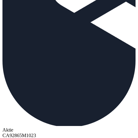
Aktie
CA92865M1023