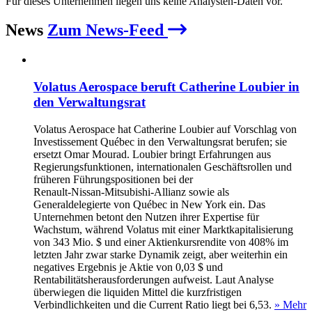
Für dieses Unternehmen liegen uns keine Analysten-Daten vor.
News
Zum News-Feed
Volatus Aerospace beruft Catherine Loubier in
den Verwaltungsrat
Volatus Aerospace hat Catherine Loubier auf Vorschlag von
Investissement Québec in den Verwaltungsrat berufen; sie
ersetzt Omar Mourad. Loubier bringt Erfahrungen aus
Regierungsfunktionen, internationalen Geschäftsrollen und
früheren Führungspositionen bei der
Renault‑Nissan‑Mitsubishi‑Allianz sowie als
Generaldelegierte von Québec in New York ein. Das
Unternehmen betont den Nutzen ihrer Expertise für
Wachstum, während Volatus mit einer Marktkapitalisierung
von 343 Mio. $ und einer Aktienkursrendite von 408% im
letzten Jahr zwar starke Dynamik zeigt, aber weiterhin ein
negatives Ergebnis je Aktie von 0,03 $ und
Rentabilitätsherausforderungen aufweist. Laut Analyse
überwiegen die liquiden Mittel die kurzfristigen
Verbindlichkeiten und die Current Ratio liegt bei 6,53.
» Mehr