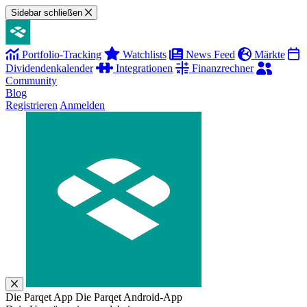
Sidebar schließen
Portfolio-Tracking
Watchlists
News Feed
Märkte
Dividendenkalender
Integrationen
Finanzrechner
Community
Blog
Registrieren
Anmelden
Die Parqet App
Die Parqet Android-App