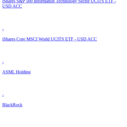
iShares S&P 500 Information Technology Sector UCITS ETF -
USD ACC
-
iShares Core MSCI World UCITS ETF - USD ACC
-
ASML Holding
-
BlackRock