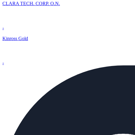
CLARA TECH. CORP. O.N.
-
Kinross Gold
-