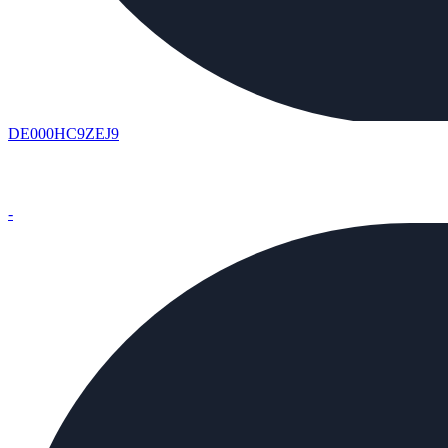
DE000HC9ZEJ9
-