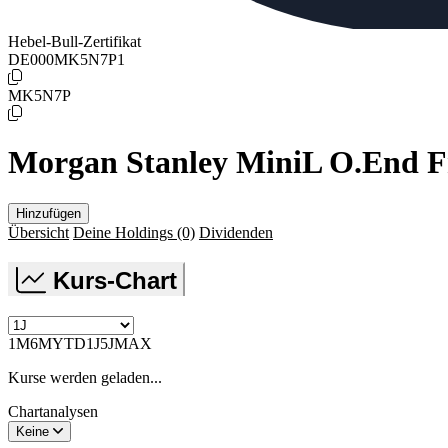
Hebel-Bull-Zertifikat
DE000MK5N7P1
MK5N7P
Morgan Stanley MiniL O.End Fr
Hinzufügen
Übersicht
Deine Holdings
(0)
Dividenden
Kurs-Chart
1M
6M
YTD
1J
5J
MAX
Kurse werden geladen...
Chartanalysen
Keine