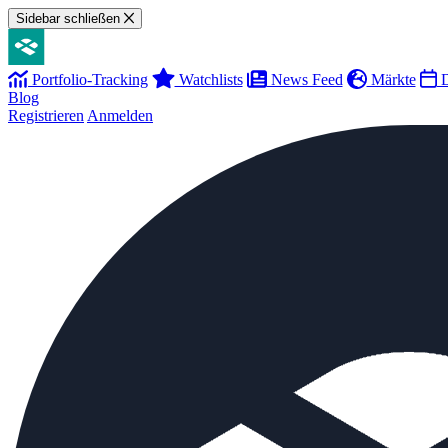
Sidebar schließen
Portfolio-Tracking
Watchlists
News Feed
Märkte
D
Blog
Registrieren
Anmelden