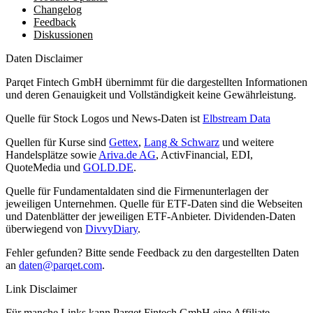
Changelog
Feedback
Diskussionen
Daten Disclaimer
Parqet Fintech GmbH übernimmt für die dargestellten Informationen
und deren Genauigkeit und Vollständigkeit keine Gewährleistung.
Quelle für Stock Logos und News-Daten ist
Elbstream Data
Quellen für Kurse sind
Gettex
,
Lang & Schwarz
und weitere
Handelsplätze sowie
Ariva.de AG
, ActivFinancial, EDI,
QuoteMedia und
GOLD.DE
.
Quelle für Fundamentaldaten sind die Firmenunterlagen der
jeweiligen Unternehmen. Quelle für ETF-Daten sind die Webseiten
und Datenblätter der jeweiligen ETF-Anbieter. Dividenden-Daten
überwiegend von
DivvyDiary
.
Fehler gefunden? Bitte sende Feedback zu den dargestellten Daten
an
daten@parqet.com
.
Link Disclaimer
Für manche Links kann Parqet Fintech GmbH eine Affiliate-