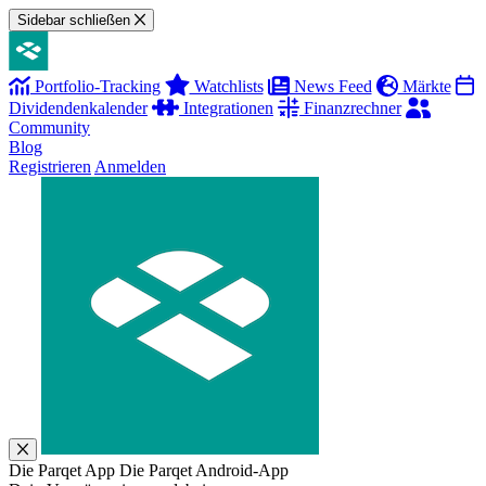
Sidebar schließen
Portfolio-Tracking
Watchlists
News Feed
Märkte
Dividendenkalender
Integrationen
Finanzrechner
Community
Blog
Registrieren
Anmelden
Die Parqet App
Die Parqet Android-App