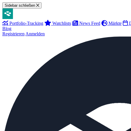
Sidebar schließen
Portfolio-Tracking
Watchlists
News Feed
Märkte
D
Blog
Registrieren
Anmelden