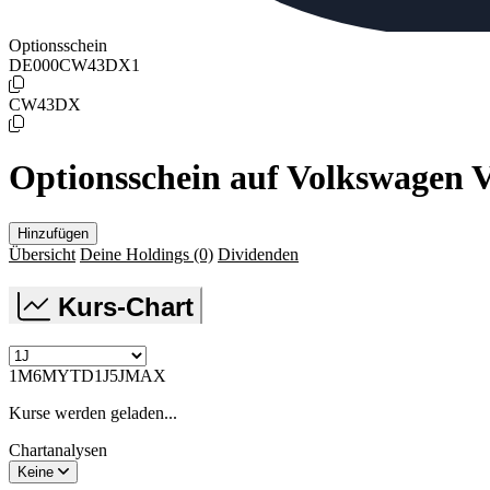
Optionsschein
DE000CW43DX1
CW43DX
Optionsschein auf Volkswagen 
Hinzufügen
Übersicht
Deine Holdings
(0)
Dividenden
Kurs-Chart
1M
6M
YTD
1J
5J
MAX
Kurse werden geladen...
Chartanalysen
Keine