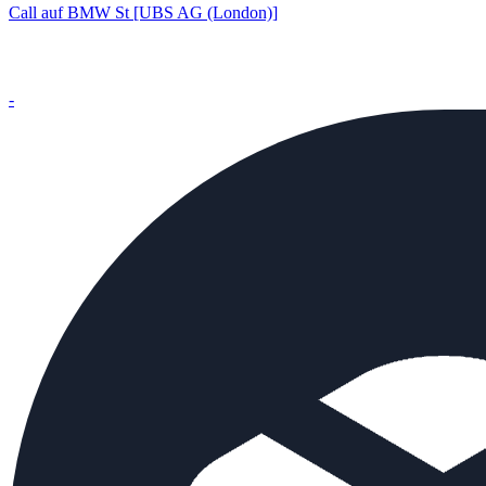
Call auf BMW St [UBS AG (London)]
-