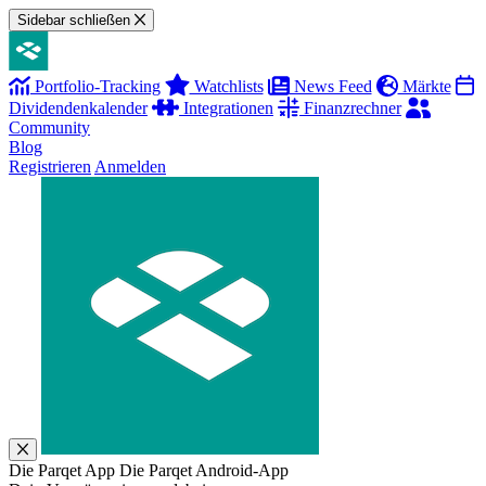
Sidebar schließen
Portfolio-Tracking
Watchlists
News Feed
Märkte
Dividendenkalender
Integrationen
Finanzrechner
Community
Blog
Registrieren
Anmelden
Die Parqet App
Die Parqet Android-App