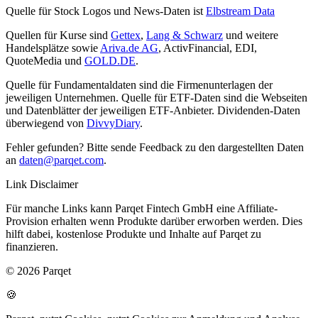
Quelle für Stock Logos und News-Daten ist
Elbstream Data
Quellen für Kurse sind
Gettex
,
Lang & Schwarz
und weitere
Handelsplätze sowie
Ariva.de AG
, ActivFinancial, EDI,
QuoteMedia und
GOLD.DE
.
Quelle für Fundamentaldaten sind die Firmenunterlagen der
jeweiligen Unternehmen. Quelle für ETF-Daten sind die Webseiten
und Datenblätter der jeweiligen ETF-Anbieter. Dividenden-Daten
überwiegend von
DivvyDiary
.
Fehler gefunden? Bitte sende Feedback zu den dargestellten Daten
an
daten@parqet.com
.
Link Disclaimer
Für manche Links kann Parqet Fintech GmbH eine Affiliate-
Provision erhalten wenn Produkte darüber erworben werden. Dies
hilft dabei, kostenlose Produkte und Inhalte auf Parqet zu
finanzieren.
© 2026 Parqet
🍪