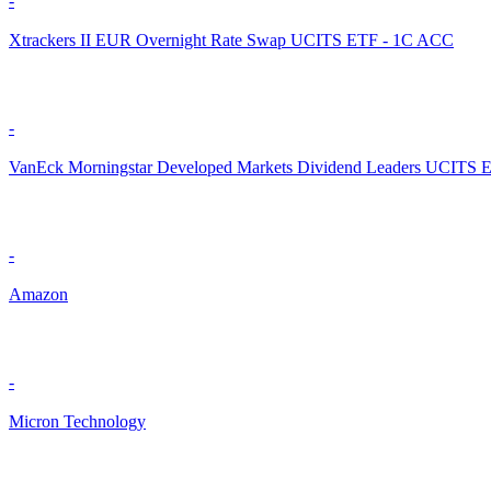
-
Xtrackers II EUR Overnight Rate Swap UCITS ETF - 1C ACC
-
VanEck Morningstar Developed Markets Dividend Leaders UCITS 
-
Amazon
-
Micron Technology