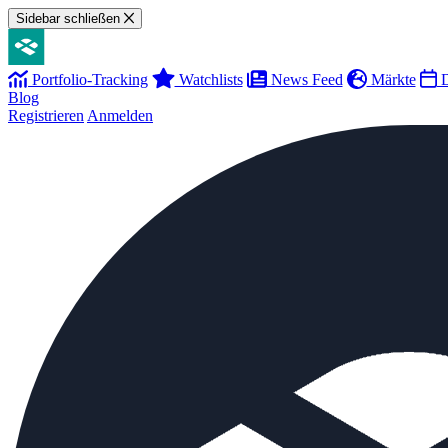
Sidebar schließen
Portfolio-Tracking
Watchlists
News Feed
Märkte
D
Blog
Registrieren
Anmelden