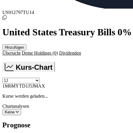
US912797TU14
United States Treasury Bills 0%
Hinzufügen
Übersicht
Deine Holdings
(0)
Dividenden
Kurs-Chart
1M
6M
YTD
1J
5J
MAX
Kurse werden geladen...
Chartanalysen
Keine
Prognose