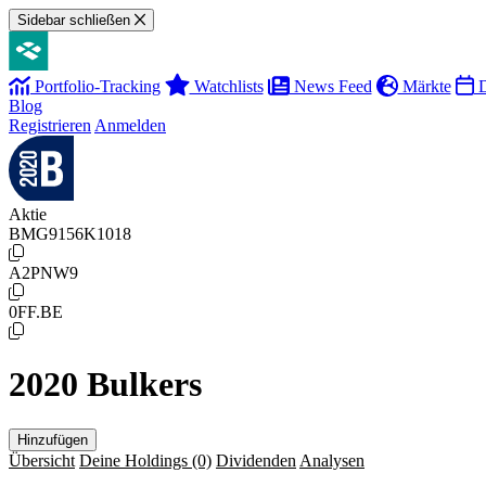
Sidebar schließen
Portfolio-Tracking
Watchlists
News Feed
Märkte
D
Blog
Registrieren
Anmelden
Aktie
BMG9156K1018
A2PNW9
0FF.BE
2020 Bulkers
Hinzufügen
Übersicht
Deine Holdings
(0)
Dividenden
Analysen