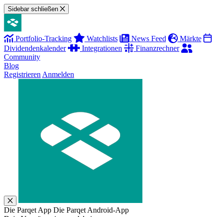
Sidebar schließen
Portfolio-Tracking
Watchlists
News Feed
Märkte
Dividendenkalender
Integrationen
Finanzrechner
Community
Blog
Registrieren
Anmelden
Die Parqet App
Die Parqet Android-App