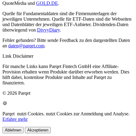
QuoteMedia und
GOLD.DE
.
Quelle für Fundamentaldaten sind die Firmenunterlagen der
jeweiligen Unternehmen. Quelle für ETF-Daten sind die Webseiten
und Datenblätter der jeweiligen ETF-Anbieter. Dividenden-Daten
überwiegend von
DivvyDiary
.
Fehler gefunden? Bitte sende Feedback zu den dargestellten Daten
an
daten@parqet.com
.
Link Disclaimer
Für manche Links kann Parqet Fintech GmbH eine Affiliate-
Provision erhalten wenn Produkte darüber erworben werden. Dies
hilft dabei, kostenlose Produkte und Inhalte auf Parqet zu
finanzieren.
© 2026 Parqet
🍪
Parqet
nutzt Cookies.
nutzt Cookies zur Anmeldung und Analyse.
Erfahre mehr
Ablehnen
Akzeptieren