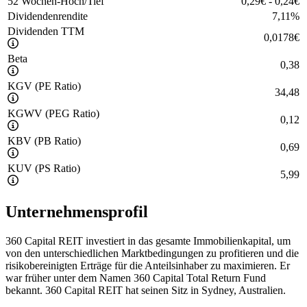
52 Wochen-Hoch/Tief
0,29
€
-
0,24
€
Dividendenrendite
7,11
%
Dividenden TTM
0,0178
€
Beta
0,38
KGV (PE Ratio)
34,48
KGWV (PEG Ratio)
0,12
KBV (PB Ratio)
0,69
KUV (PS Ratio)
5,99
Unternehmensprofil
360 Capital REIT investiert in das gesamte Immobilienkapital, um
von den unterschiedlichen Marktbedingungen zu profitieren und die
risikobereinigten Erträge für die Anteilsinhaber zu maximieren. Er
war früher unter dem Namen 360 Capital Total Return Fund
bekannt. 360 Capital REIT hat seinen Sitz in Sydney, Australien.