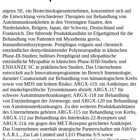
argenx SE, ein Biotechnologieunternehmen, konzentriert sich auf
die Entwicklung verschiedener Therapien zur Behandlung von
Autoimmunkrankheiten in den Vereinigten Staaten, den
Niederlanden, Belgien, Japan, der Schweiz, Deutschland und
Frankreich. Der führende Produktkandidat ist Efgartigimod für die
Behandlung von Patienten mit Myasthenia gravis,
Immunthrombozytopenie, Pemphigus vulgaris und chronisch
entzündlicher demyelinisierender Polyneuropathie in klinischen
Phase-III-Studien; bullöses Pemphigoid und idiopathische
entzündliche Myopathie in klinischen Phase-II/III-Studien; und
ENHANZE SC in präklinischen Studien. Das Unternehmen
entwickelt auch Innovationsprogramme im Bereich Immunologie,
darunter Cusatuzumab zur Behandlung von hämatologischem Krebs
sowie von MDS mit hohem Risiko; ARGX-119, ein Antikörper, der
auf muskelspezifische Tyrosinkinasen abzielt; ARGX-117 für
schwere Autoimmunerkrankungen; ARGX-118 zur Behandlung
von Entzündungen der Atemwege; und ARGX-120 zur Behandlung
von Autoimmunerkrankungen. Zu den weiteren Produktkandidaten
des Unternehmens gehören ARGX-115 zur Behandlung von Krebs,
ARGX-112 zur Behandlung des Interleukin-22-Rezeptors und
ARGX-114, ein gegen den MET-Rezeptor gerichteter Antikörper.
Das Unternehmen unterhält strategische Partnerschaften mit AbbVie
S.À.R.L., Zai Lab Limited und LEO Pharma A/S sowie