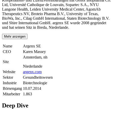
Kooperations- und Lizenzvereinbarungen mit Genor Biopharma Co.
Ltd, Université Catholique de Louvain, Sopartec S.A., NYU
Langone Health, Leiden University Medical Center, AgomAb
Therapeutics NV, Broteio Pharma B.V., University of Texas,
BioWa, Inc., Cilag GmbH International, Staten Biotechnology B.V.
und Shire International GmbH. argenx SE wurde 2008 gegründet
und hat seinen Sitz in Breda, Niederlande.
Mehr anzeigen
Name
Argenx SE
CEO
Karen Massey
Amsterdam, nh
Sitz
Niederlande
Website
argenx.com
Sektor
Gesundheitswesen
Industrie
Biotechnologie
Börsengang
10.07.2014
Mitarbeiter
1.863
Deep Dive