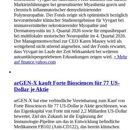
Markteinführungen bei generalisierter Myasthenia gravis und
chronisch inflammatorischer demyelinisierender
Polyneuropathie. Der Fonds zeigte sich optimistisch bezüglich
bevorstehender klinischer Studienergebnisse für Vyvgart bei
immunvermittelter nekrotisierender Myopathie und
Dermatomyositis im 3. Quartal 2026 sowie für empasibrupart
bei multifokaler motorischer Neuropathie im 4. Quartal 2026.
Der Managementwechsel zur CEO Karen Massey wird als
weitgehend nicht störend angesehen, und der Fonds erwartet,
dass Vyvgart im Laufe der Zeit Wirksamkeit bei weiteren
autoantikörpergetriebenen Erkrankungen zeigen wird.
» Mehr
auf finance.yahoo.com
arGEN-X kauft Forte Biosciences für 77 US-
Dollar je Aktie
arGEN-X hat eine verbindliche Vereinbarung zum Kauf von
Forte Biosciences für 77 US-Dollar je Aktie geschlossen, was
das Eigenkapital von Forte mit rund 2,2 Milliarden US-Dollar
bewertet. Ziel des Zukaufs ist die Ergänzung der
Immunologie-Pipeline um das in Entwicklung befindliche
Medikament FB102 (Anti-CD122), das bereits klinischen