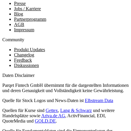
Presse
Jobs / Karriere
Blog
Partnerprogramm
AGB
Impressum
Community
Produkt Updates
Changelog
Feedback
Diskussionen
Daten Disclaimer
Parqet Fintech GmbH übernimmt für die dargestellten Informationen
und deren Genauigkeit und Vollständigkeit keine Gewährleistung.
Quelle für Stock Logos und News-Daten ist
Elbstream Data
Quellen für Kurse sind
Gettex
,
Lang & Schwarz
und weitere
Handelsplätze sowie
Ariva.de AG
, ActivFinancial, EDI,
QuoteMedia und
GOLD.DE
.
Quelle für Fundamentaldaten sind die Firmenunterlagen der