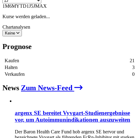
1M
6M
YTD
1J
5J
MAX
Kurse werden geladen...
Chartanalysen
Keine
Prognose
Kaufen
21
Halten
3
Verkaufen
0
News
Zum News-Feed
argenx SE bereitet Vyvgart-Studienergebnisse
vor, um Autoimmunindikationen auszuweiten
Der Baron Health Care Fund hob argenx SE hervor und
bezeichnete Vyvgart als führenden FcRn-Inhibitor mit starken