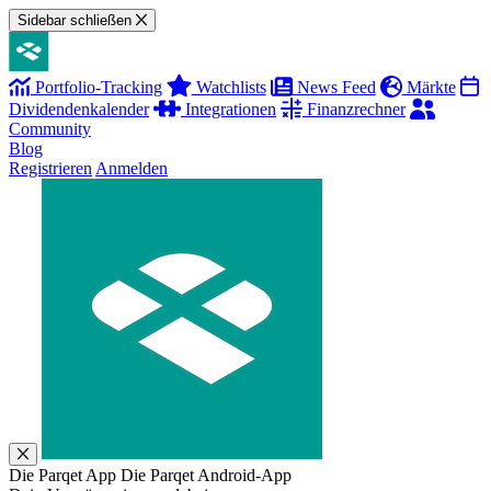
Sidebar schließen
Portfolio-Tracking
Watchlists
News Feed
Märkte
Dividendenkalender
Integrationen
Finanzrechner
Community
Blog
Registrieren
Anmelden
Die Parqet App
Die Parqet Android-App