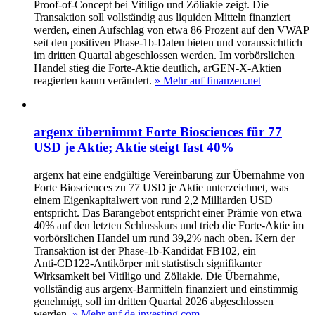
Proof-of-Concept bei Vitiligo und Zöliakie zeigt. Die
Transaktion soll vollständig aus liquiden Mitteln finanziert
werden, einen Aufschlag von etwa 86 Prozent auf den VWAP
seit den positiven Phase‑1b‑Daten bieten und voraussichtlich
im dritten Quartal abgeschlossen werden. Im vorbörslichen
Handel stieg die Forte-Aktie deutlich, arGEN-X-Aktien
reagierten kaum verändert.
» Mehr auf finanzen.net
argenx übernimmt Forte Biosciences für 77
USD je Aktie; Aktie steigt fast 40%
argenx hat eine endgültige Vereinbarung zur Übernahme von
Forte Biosciences zu 77 USD je Aktie unterzeichnet, was
einem Eigenkapitalwert von rund 2,2 Milliarden USD
entspricht. Das Barangebot entspricht einer Prämie von etwa
40% auf den letzten Schlusskurs und trieb die Forte-Aktie im
vorbörslichen Handel um rund 39,2% nach oben. Kern der
Transaktion ist der Phase‑1b-Kandidat FB102, ein
Anti‑CD122-Antikörper mit statistisch signifikanter
Wirksamkeit bei Vitiligo und Zöliakie. Die Übernahme,
vollständig aus argenx-Barmitteln finanziert und einstimmig
genehmigt, soll im dritten Quartal 2026 abgeschlossen
werden.
» Mehr auf de.investing.com