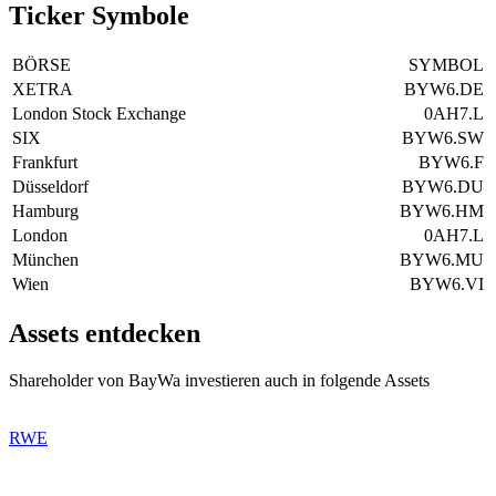
Ticker Symbole
BÖRSE
SYMBOL
XETRA
BYW6.DE
London Stock Exchange
0AH7.L
SIX
BYW6.SW
Frankfurt
BYW6.F
Düsseldorf
BYW6.DU
Hamburg
BYW6.HM
London
0AH7.L
München
BYW6.MU
Wien
BYW6.VI
Assets entdecken
Shareholder von BayWa investieren auch in folgende Assets
RWE