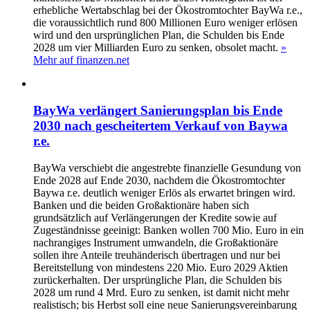
erhebliche Wertabschlag bei der Ökostromtochter BayWa r.e.,
die voraussichtlich rund 800 Millionen Euro weniger erlösen
wird und den ursprünglichen Plan, die Schulden bis Ende
2028 um vier Milliarden Euro zu senken, obsolet macht.
»
Mehr auf finanzen.net
BayWa verlängert Sanierungsplan bis Ende
2030 nach gescheitertem Verkauf von Baywa
r.e.
BayWa verschiebt die angestrebte finanzielle Gesundung von
Ende 2028 auf Ende 2030, nachdem die Ökostromtochter
Baywa r.e. deutlich weniger Erlös als erwartet bringen wird.
Banken und die beiden Großaktionäre haben sich
grundsätzlich auf Verlängerungen der Kredite sowie auf
Zugeständnisse geeinigt: Banken wollen 700 Mio. Euro in ein
nachrangiges Instrument umwandeln, die Großaktionäre
sollen ihre Anteile treuhänderisch übertragen und nur bei
Bereitstellung von mindestens 220 Mio. Euro 2029 Aktien
zurückerhalten. Der ursprüngliche Plan, die Schulden bis
2028 um rund 4 Mrd. Euro zu senken, ist damit nicht mehr
realistisch; bis Herbst soll eine neue Sanierungsvereinbarung