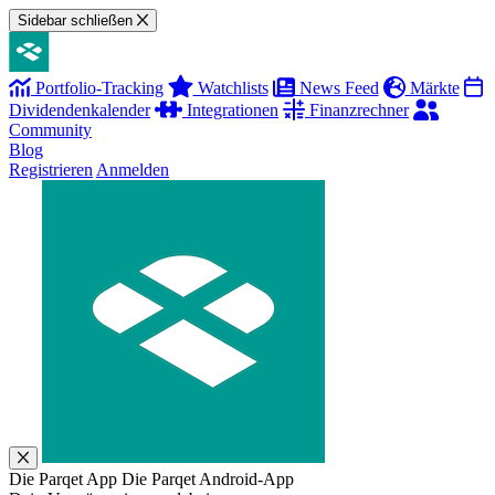
Sidebar schließen
Portfolio-Tracking
Watchlists
News Feed
Märkte
Dividendenkalender
Integrationen
Finanzrechner
Community
Blog
Registrieren
Anmelden
Die Parqet App
Die Parqet Android-App