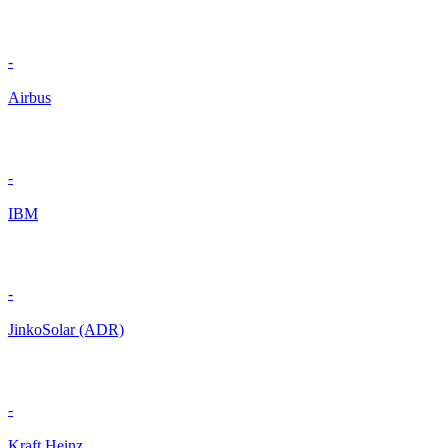
-
Airbus
-
IBM
-
JinkoSolar (ADR)
-
Kraft Heinz