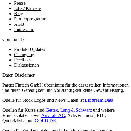
Presse
Jobs / Karriere
Blog
Partnerprogramm
AGB
Impressum
Community
Produkt Updates
Changelog
Feedback
Diskussionen
Daten Disclaimer
Parqet Fintech GmbH übernimmt für die dargestellten Informationen
und deren Genauigkeit und Vollständigkeit keine Gewährleistung.
Quelle für Stock Logos und News-Daten ist
Elbstream Data
Quellen für Kurse sind
Gettex
,
Lang & Schwarz
und weitere
Handelsplätze sowie
Ariva.de AG
, ActivFinancial, EDI,
QuoteMedia und
GOLD.DE
.
Quelle für Fundamentaldaten sind die Firmenunterlagen der