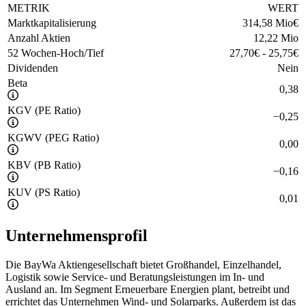
METRIK
WERT
Marktkapitalisierung
314,58 Mio
€
Anzahl Aktien
12,22 Mio
52 Wochen-Hoch/Tief
27,70
€
-
25,75
€
Dividenden
Nein
Beta
0,38
KGV (PE Ratio)
−
0,25
KGWV (PEG Ratio)
0,00
KBV (PB Ratio)
−
0,16
KUV (PS Ratio)
0,01
Unternehmensprofil
Die BayWa Aktiengesellschaft bietet Großhandel, Einzelhandel,
Logistik sowie Service- und Beratungsleistungen im In- und
Ausland an. Im Segment Erneuerbare Energien plant, betreibt und
errichtet das Unternehmen Wind- und Solarparks. Außerdem ist das