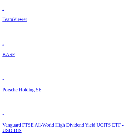
-
TeamViewer
-
BASF
-
Porsche Holding SE
-
Vanguard FTSE All-World High Dividend Yield UCITS ETF -
USD DIS