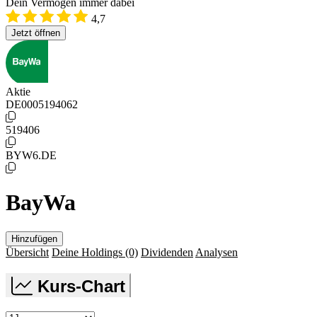
Dein Vermögen immer dabei
4,7
Jetzt öffnen
Aktie
DE0005194062
519406
BYW6.DE
BayWa
Hinzufügen
Übersicht
Deine Holdings
(0)
Dividenden
Analysen
Kurs-Chart