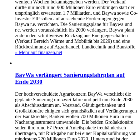
wenigen Wochen bekanntgegeben werden. Der Verkauf
dürfte nur noch rund 900 Millionen Euro einbringen statt der
ursprünglich erwarteten 1,7 Milliarden, und Baywa sowie Co-
Investor EIP sollen auf ausstehende Forderungen gegen
Baywa r.e. verzichten. Die Sanierungspläne für Baywa und
r.e. werden voraussichtlich bis 2030 verlängert, Baywa plant
zudem den schrittweisen Rückzug aus Energiegeschäften
(Verkauf Bereich Wärme und Mobilität bis 2029) und eine
Rückbesinnung auf Agrarhandel, Landtechnik und Baustoffe.
» Mehr auf finanzen.net
BayWa verlängert Sanierungsfahrplan auf
Ende 2030
Der hochverschuldete Agrarkonzern BayWa verschiebt die
geplante Sanierung um zwei Jahre und peilt nun Ende 2030
als Abschlussdatum an. Vorstand, Gläubigerbanken und
Großaktionäre einigten sich grundsätz­lich auf Verlängerungen
der Bankkredite; Banken wollen 700 Millionen Euro in ein
Nachranginstrument umwandeln. Die beiden Großaktionäre
sollen ihre rund 67 Prozent Anteils­pakete treuhänderisch
übertragen, mit Rückgabe nur bei einer Kapitalzuführung von
mindestens 220 Millionen Euro 2029. Hintergrund ist der