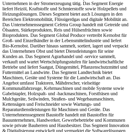
Unternehmen in der Stromerzeugung tätig. Das Segment Energie
liefert Heizöl, Kraftstoffe und Schmierstoffe sowie Holzpellets und
Heizungslösungen. Dieses Segment bietet auch Lösungen in den
Bereichen Elektromobilität, Flüssigerdgas und digitale Mobilität an.
Das Unternehmenssegment Cefetra Group handelt mit Getreide und
Ölsaaten, Stärkeprodukten, Reis und Hülsenfrüchten sowie
Bioprodukten. Das Segment Global Produce vertreibt Kernobst für
Groß- und Einzelhändler in der Lebensmittelindustrie und liefert
Bio-Kernobst. Darüber hinaus sammelt, sortiert, lagert und verpackt
das Unternehmen Obst und bietet Dienstleistungen für seine
Kunden an. Das Segment Agrarhandel und -service sammelt,
verkauft und wartet Wertschöpfungsstufen für landwirtschaftliche
Betriebe und liefert Saatgut, Düngemittel, Pflanzenschutzmittel und
Futtermittel an Landwirte. Das Segment Landtechnik bietet
Maschinen, Geräte und Systeme für die Landwirtschaft an. Das
Angebot umfasst Traktoren, Mähdrescher, vielseitige
Kommunalfahrzeuge, Kehrmaschinen und mobile Systeme sowie
Gabelstapler, Holzspalt- und -hackmaschinen, Forstfräsen und
Mulchgeräte, Seilwinden, Straßen- und Wegebaumaschinen,
Kettensägen und Freischneider sowie Wartungs- und
Reparaturdienstleistungen für Maschinen und Geräte. Das
Unternehmenssegment Baustoffe handelt mit Baustoffen für
Bauunternehmen, Handwerker, Gewerbebetriebe und Kommunen
sowie private Bauherren und Hausbesitzer. Das Segment Innovation
& Digitalisierung entwickelt und vermarktet die Softwarelösungen