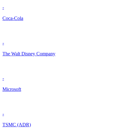
-
Coca-Cola
-
The Walt Disney Company
-
Microsoft
-
TSMC (ADR)