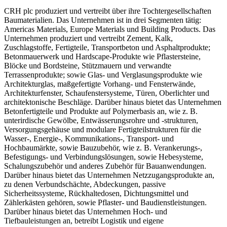
CRH plc produziert und vertreibt über ihre Tochtergesellschaften
Baumaterialien. Das Unternehmen ist in drei Segmenten tätig:
Americas Materials, Europe Materials und Building Products. Das
Unternehmen produziert und vertreibt Zement, Kalk,
Zuschlagstoffe, Fertigteile, Transportbeton und Asphaltprodukte;
Betonmauerwerk und Hardscape-Produkte wie Pflastersteine,
Blöcke und Bordsteine, Stützmauern und verwandte
Terrassenprodukte; sowie Glas- und Verglasungsprodukte wie
Architekturglas, maßgefertigte Vorhang- und Fensterwände,
Architekturfenster, Schaufenstersysteme, Türen, Oberlichter und
architektonische Beschläge. Darüber hinaus bietet das Unternehmen
Betonfertigteile und Produkte auf Polymerbasis an, wie z. B.
unterirdische Gewölbe, Entwässerungsrohre und -strukturen,
Versorgungsgehäuse und modulare Fertigteilstrukturen für die
Wasser-, Energie-, Kommunikations-, Transport- und
Hochbaumärkte, sowie Bauzubehör, wie z. B. Verankerungs-,
Befestigungs- und Verbindungslösungen, sowie Hebesysteme,
Schalungszubehör und anderes Zubehör für Bauanwendungen.
Darüber hinaus bietet das Unternehmen Netzzugangsprodukte an,
zu denen Verbundschächte, Abdeckungen, passive
Sicherheitssysteme, Rückhaltedosen, Dichtungsmittel und
Zählerkästen gehören, sowie Pflaster- und Baudienstleistungen.
Darüber hinaus bietet das Unternehmen Hoch- und
Tiefbauleistungen an, betreibt Logistik und eigene