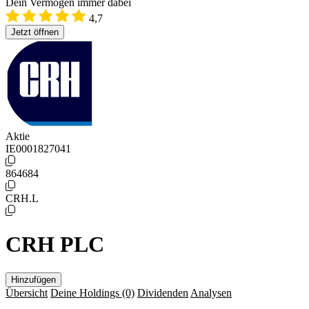
Dein Vermögen immer dabei
4,7
Jetzt öffnen
Aktie
IE0001827041
864684
CRH.L
CRH PLC
Hinzufügen
Übersicht
Deine Holdings
(0)
Dividenden
Analysen