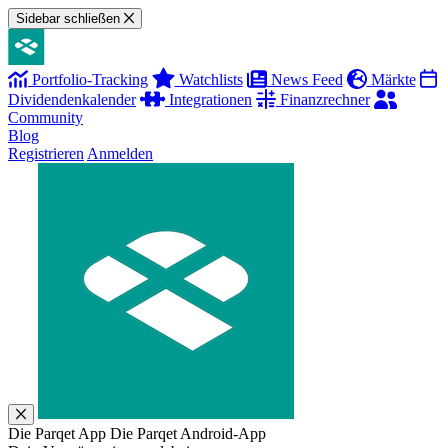
Sidebar schließen
Portfolio-Tracking
Watchlists
News Feed
Märkte
Dividendenkalender
Integrationen
Finanzrechner
Community
Blog
Registrieren
Anmelden
Die Parqet App
Die Parqet Android-App