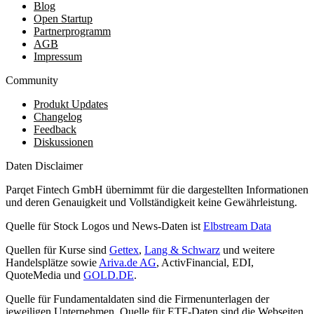
Blog
Open Startup
Partnerprogramm
AGB
Impressum
Community
Produkt Updates
Changelog
Feedback
Diskussionen
Daten Disclaimer
Parqet Fintech GmbH übernimmt für die dargestellten Informationen
und deren Genauigkeit und Vollständigkeit keine Gewährleistung.
Quelle für Stock Logos und News-Daten ist
Elbstream Data
Quellen für Kurse sind
Gettex
,
Lang & Schwarz
und weitere
Handelsplätze sowie
Ariva.de AG
, ActivFinancial, EDI,
QuoteMedia und
GOLD.DE
.
Quelle für Fundamentaldaten sind die Firmenunterlagen der
jeweiligen Unternehmen. Quelle für ETF-Daten sind die Webseiten