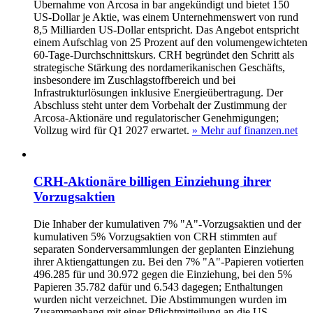
Übernahme von Arcosa in bar angekündigt und bietet 150
US-Dollar je Aktie, was einem Unternehmenswert von rund
8,5 Milliarden US-Dollar entspricht. Das Angebot entspricht
einem Aufschlag von 25 Prozent auf den volumengewichteten
60-Tage-Durchschnittskurs. CRH begründet den Schritt als
strategische Stärkung des nordamerikanischen Geschäfts,
insbesondere im Zuschlagstoffbereich und bei
Infrastrukturlösungen inklusive Energieübertragung. Der
Abschluss steht unter dem Vorbehalt der Zustimmung der
Arcosa-Aktionäre und regulatorischer Genehmigungen;
Vollzug wird für Q1 2027 erwartet.
» Mehr auf finanzen.net
CRH-Aktionäre billigen Einziehung ihrer
Vorzugsaktien
Die Inhaber der kumulativen 7% "A"-Vorzugsaktien und der
kumulativen 5% Vorzugsaktien von CRH stimmten auf
separaten Sonderversammlungen der geplanten Einziehung
ihrer Aktiengattungen zu. Bei den 7% "A"-Papieren votierten
496.285 für und 30.972 gegen die Einziehung, bei den 5%
Papieren 35.782 dafür und 6.543 dagegen; Enthaltungen
wurden nicht verzeichnet. Die Abstimmungen wurden im
Zusammenhang mit einer Pflichtmitteilung an die US-