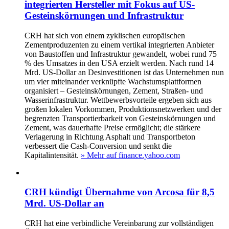
integrierten Hersteller mit Fokus auf US-
Gesteinskörnungen und Infrastruktur
CRH hat sich von einem zyklischen europäischen
Zementproduzenten zu einem vertikal integrierten Anbieter
von Baustoffen und Infrastruktur gewandelt, wobei rund 75
% des Umsatzes in den USA erzielt werden. Nach rund 14
Mrd. US-Dollar an Desinvestitionen ist das Unternehmen nun
um vier miteinander verknüpfte Wachstumsplattformen
organisiert – Gesteinskörnungen, Zement, Straßen- und
Wasserinfrastruktur. Wettbewerbs­vorteile ergeben sich aus
großen lokalen Vorkommen, Produktionsnetzwerken und der
begrenzten Transportierbarkeit von Gesteinskörnungen und
Zement, was dauerhafte Preise ermöglicht; die stärkere
Verlagerung in Richtung Asphalt und Transportbeton
verbessert die Cash-Conversion und senkt die
Kapitalintensität.
» Mehr auf finance.yahoo.com
CRH kündigt Übernahme von Arcosa für 8,5
Mrd. US-Dollar an
CRH hat eine verbindliche Vereinbarung zur vollständigen