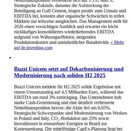
Nettofinanzposition verbesserte sich auf 1.131 Mio. €.
Strategische Zukäufe, darunter die Aufstockung der
Beteiligung an Gulf Cement, trugen positiv zum Umsatz und
EBITDA bei, konnten aber organische Schwächen in reifen
Märkten nur teilweise ausgleichen. Das Management stellt für
2026 einen vorsichtigen Ausblick und erwartet ein leicht
rückläufiges konsolidiertes wiederkehrendes EBITDA
aufgrund von Währungseffekten, steigenden
Produktionskosten und uneinheitlicher Bauaktivität.
» Mehr
auf de.investing.com
Buzzi Unicem setzt auf Dekarbonisierung und
Modernisierung nach soliden H2 2025
Buzzi Unicem meldete für H2 2025 solide Ergebnisse mit
einem Umsatzanstieg auf 4,5 Milliarden Euro, während das
EBITDA um rund 3% zurückging. Das Unternehmen hob
starke Cash‑Generierung und eine deutlich verbesserte
Nettofinanzposition hervor; die Aktie fiel um 0,65%.
Strategische Schwerpunkte sind Modernisierung von Werken
in Poland und Italy, CO₂‑Reduktion um 25% sowie
Investitionen in erneuerbare Energien in Brazil zur
Kostensenkung. Die mittelfristige CapEx‑Planung liegt bei