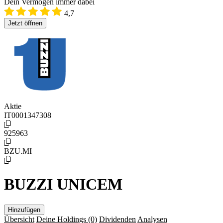
Dein Vermögen immer dabei
4,7
Jetzt öffnen
Aktie
IT0001347308
925963
BZU.MI
BUZZI UNICEM
Hinzufügen
Übersicht
Deine Holdings
(0)
Dividenden
Analysen