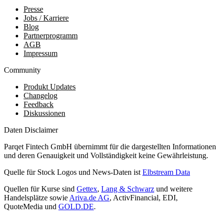
Presse
Jobs / Karriere
Blog
Partnerprogramm
AGB
Impressum
Community
Produkt Updates
Changelog
Feedback
Diskussionen
Daten Disclaimer
Parqet Fintech GmbH übernimmt für die dargestellten Informationen
und deren Genauigkeit und Vollständigkeit keine Gewährleistung.
Quelle für Stock Logos und News-Daten ist
Elbstream Data
Quellen für Kurse sind
Gettex
,
Lang & Schwarz
und weitere
Handelsplätze sowie
Ariva.de AG
, ActivFinancial, EDI,
QuoteMedia und
GOLD.DE
.