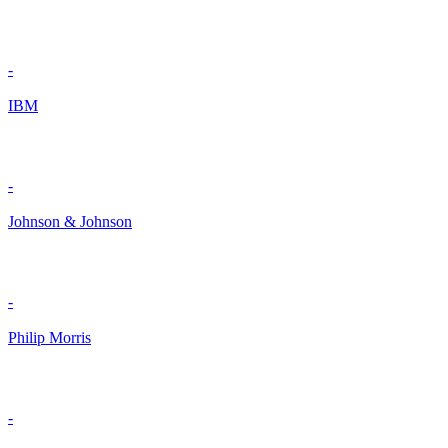
-
IBM
-
Johnson & Johnson
-
Philip Morris
-