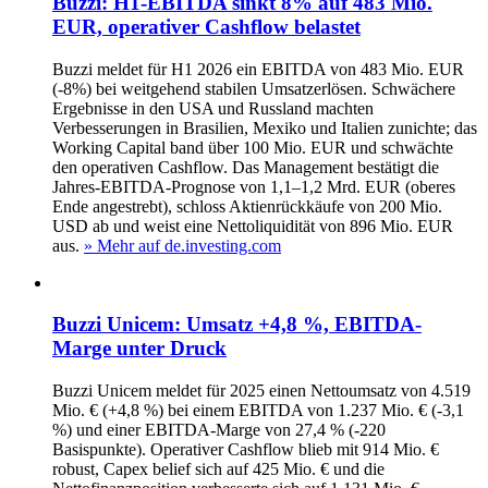
Buzzi: H1-EBITDA sinkt 8% auf 483 Mio.
EUR, operativer Cashflow belastet
Buzzi meldet für H1 2026 ein EBITDA von 483 Mio. EUR
(-8%) bei weitgehend stabilen Umsatzerlösen. Schwächere
Ergebnisse in den USA und Russland machten
Verbesserungen in Brasilien, Mexiko und Italien zunichte; das
Working Capital band über 100 Mio. EUR und schwächte
den operativen Cashflow. Das Management bestätigt die
Jahres-EBITDA‑Prognose von 1,1–1,2 Mrd. EUR (oberes
Ende angestrebt), schloss Aktienrückkäufe von 200 Mio.
USD ab und weist eine Nettoliquidität von 896 Mio. EUR
aus.
» Mehr auf de.investing.com
Buzzi Unicem: Umsatz +4,8 %, EBITDA-
Marge unter Druck
Buzzi Unicem meldet für 2025 einen Nettoumsatz von 4.519
Mio. € (+4,8 %) bei einem EBITDA von 1.237 Mio. € (-3,1
%) und einer EBITDA-Marge von 27,4 % (-220
Basispunkte). Operativer Cashflow blieb mit 914 Mio. €
robust, Capex belief sich auf 425 Mio. € und die