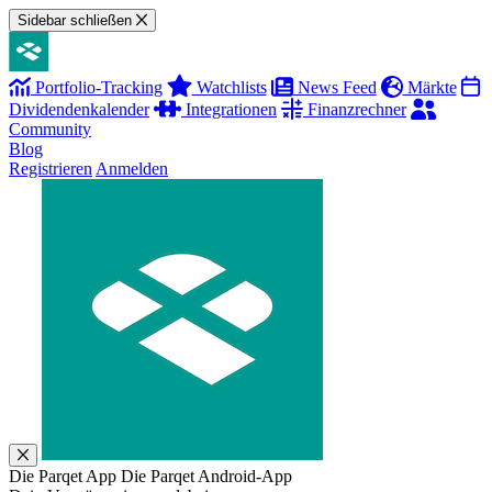
Sidebar schließen
Portfolio-Tracking
Watchlists
News Feed
Märkte
Dividendenkalender
Integrationen
Finanzrechner
Community
Blog
Registrieren
Anmelden
Die Parqet App
Die Parqet Android-App