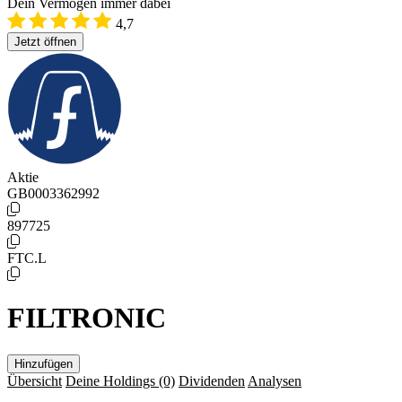
Dein Vermögen immer dabei
4,7
Jetzt öffnen
Aktie
GB0003362992
897725
FTC.L
FILTRONIC
Hinzufügen
Übersicht
Deine Holdings
(0)
Dividenden
Analysen