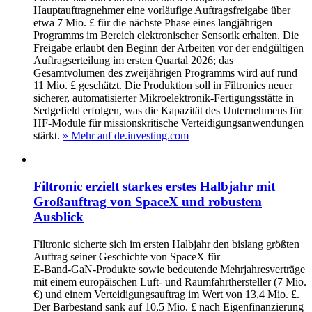
Hauptauftragnehmer eine vorläufige Auftragsfreigabe über
etwa 7 Mio. £ für die nächste Phase eines langjährigen
Programms im Bereich elektronischer Sensorik erhalten. Die
Freigabe erlaubt den Beginn der Arbeiten vor der endgültigen
Auftragserteilung im ersten Quartal 2026; das
Gesamtvolumen des zweijährigen Programms wird auf rund
11 Mio. £ geschätzt. Die Produktion soll in Filtronics neuer
sicherer, automatisierter Mikroelektronik-Fertigungsstätte in
Sedgefield erfolgen, was die Kapazität des Unternehmens für
HF‑Module für missionskritische Verteidigungsanwendungen
stärkt.
» Mehr auf de.investing.com
Filtronic erzielt starkes erstes Halbjahr mit
Großauftrag von SpaceX und robustem
Ausblick
Filtronic sicherte sich im ersten Halbjahr den bislang größten
Auftrag seiner Geschichte von SpaceX für
E‑Band‑GaN‑Produkte sowie bedeutende Mehrjahresverträge
mit einem europäischen Luft‑ und Raumfahrt­hersteller (7 Mio.
€) und einem Verteidigungsauftrag im Wert von 13,4 Mio. £.
Der Barbestand sank auf 10,5 Mio. £ nach Eigenfinanzierung