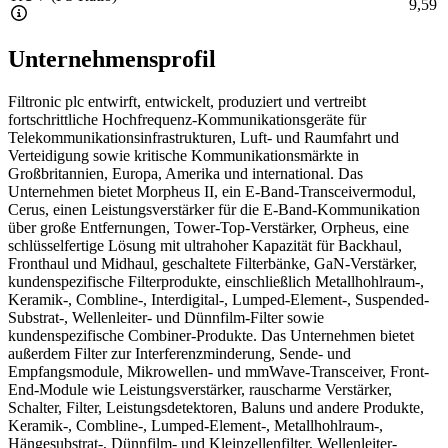
9,59
Unternehmensprofil
Filtronic plc entwirft, entwickelt, produziert und vertreibt
fortschrittliche Hochfrequenz-Kommunikationsgeräte für
Telekommunikationsinfrastrukturen, Luft- und Raumfahrt und
Verteidigung sowie kritische Kommunikationsmärkte in
Großbritannien, Europa, Amerika und international. Das
Unternehmen bietet Morpheus II, ein E-Band-Transceivermodul,
Cerus, einen Leistungsverstärker für die E-Band-Kommunikation
über große Entfernungen, Tower-Top-Verstärker, Orpheus, eine
schlüsselfertige Lösung mit ultrahoher Kapazität für Backhaul,
Fronthaul und Midhaul, geschaltete Filterbänke, GaN-Verstärker,
kundenspezifische Filterprodukte, einschließlich Metallhohlraum-,
Keramik-, Combline-, Interdigital-, Lumped-Element-, Suspended-
Substrat-, Wellenleiter- und Dünnfilm-Filter sowie
kundenspezifische Combiner-Produkte. Das Unternehmen bietet
außerdem Filter zur Interferenzminderung, Sende- und
Empfangsmodule, Mikrowellen- und mmWave-Transceiver, Front-
End-Module wie Leistungsverstärker, rauscharme Verstärker,
Schalter, Filter, Leistungsdetektoren, Baluns und andere Produkte,
Keramik-, Combline-, Lumped-Element-, Metallhohlraum-,
Hängesubstrat-, Dünnfilm- und Kleinzellenfilter, Wellenleiter-