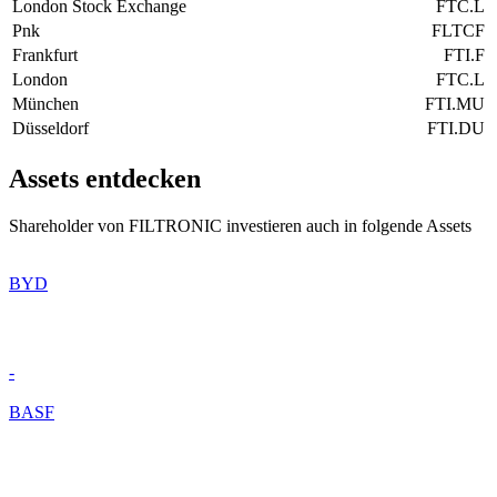
London Stock Exchange
FTC.L
Pnk
FLTCF
Frankfurt
FTI.F
London
FTC.L
München
FTI.MU
Düsseldorf
FTI.DU
Assets entdecken
Shareholder von FILTRONIC investieren auch in folgende Assets
BYD
-
BASF