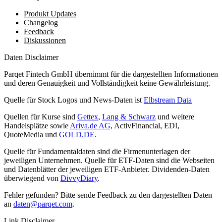
Produkt Updates
Changelog
Feedback
Diskussionen
Daten Disclaimer
Parqet Fintech GmbH übernimmt für die dargestellten Informationen
und deren Genauigkeit und Vollständigkeit keine Gewährleistung.
Quelle für Stock Logos und News-Daten ist
Elbstream Data
Quellen für Kurse sind
Gettex
,
Lang & Schwarz
und weitere
Handelsplätze sowie
Ariva.de AG
, ActivFinancial, EDI,
QuoteMedia und
GOLD.DE
.
Quelle für Fundamentaldaten sind die Firmenunterlagen der
jeweiligen Unternehmen. Quelle für ETF-Daten sind die Webseiten
und Datenblätter der jeweiligen ETF-Anbieter. Dividenden-Daten
überwiegend von
DivvyDiary
.
Fehler gefunden? Bitte sende Feedback zu den dargestellten Daten
an
daten@parqet.com
.
Link Disclaimer