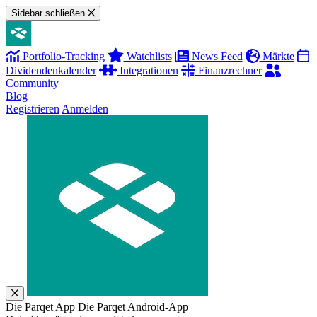
Sidebar schließen
Portfolio-Tracking
Watchlists
News Feed
Märkte
Dividendenkalender
Integrationen
Finanzrechner
Community
Blog
Registrieren
Anmelden
Die Parqet App
Die Parqet Android-App