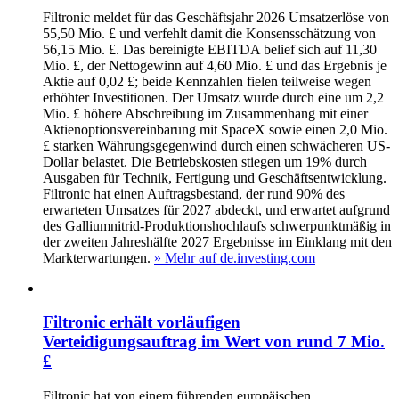
Filtronic meldet für das Geschäftsjahr 2026 Umsatzerlöse von
55,50 Mio. £ und verfehlt damit die Konsensschätzung von
56,15 Mio. £. Das bereinigte EBITDA belief sich auf 11,30
Mio. £, der Nettogewinn auf 4,60 Mio. £ und das Ergebnis je
Aktie auf 0,02 £; beide Kennzahlen fielen teilweise wegen
erhöhter Investitionen. Der Umsatz wurde durch eine um 2,2
Mio. £ höhere Abschreibung im Zusammenhang mit einer
Aktienoptionsvereinbarung mit SpaceX sowie einen 2,0 Mio.
£ starken Währungsgegenwind durch einen schwächeren US-
Dollar belastet. Die Betriebskosten stiegen um 19% durch
Ausgaben für Technik, Fertigung und Geschäftsentwicklung.
Filtronic hat einen Auftragsbestand, der rund 90% des
erwarteten Umsatzes für 2027 abdeckt, und erwartet aufgrund
des Galliumnitrid-Produktionshochlaufs schwerpunktmäßig in
der zweiten Jahreshälfte 2027 Ergebnisse im Einklang mit den
Markterwartungen.
» Mehr auf de.investing.com
Filtronic erhält vorläufigen
Verteidigungsauftrag im Wert von rund 7 Mio.
£
Filtronic hat von einem führenden europäischen