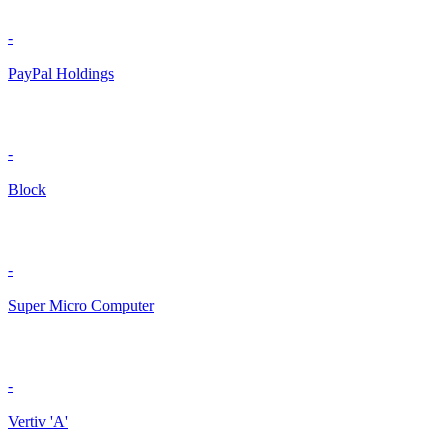
-
PayPal Holdings
-
Block
-
Super Micro Computer
-
Vertiv 'A'