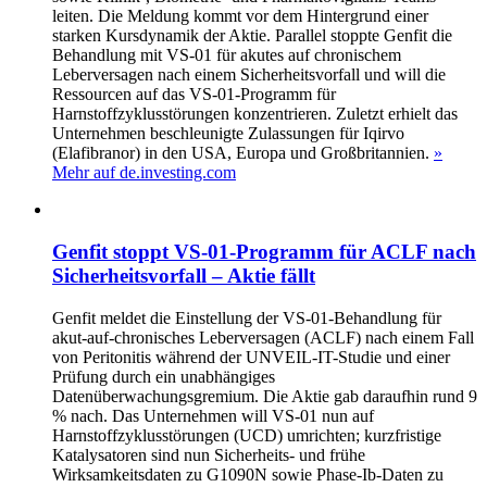
leiten. Die Meldung kommt vor dem Hintergrund einer
starken Kursdynamik der Aktie. Parallel stoppte Genfit die
Behandlung mit VS-01 für akutes auf chronischem
Leberversagen nach einem Sicherheitsvorfall und will die
Ressourcen auf das VS-01-Programm für
Harnstoffzyklusstörungen konzentrieren. Zuletzt erhielt das
Unternehmen beschleunigte Zulassungen für Iqirvo
(Elafibranor) in den USA, Europa und Großbritannien.
»
Mehr auf de.investing.com
Genfit stoppt VS-01-Programm für ACLF nach
Sicherheitsvorfall – Aktie fällt
Genfit meldet die Einstellung der VS-01-Behandlung für
akut-auf-chronisches Leberversagen (ACLF) nach einem Fall
von Peritonitis während der UNVEIL-IT-Studie und einer
Prüfung durch ein unabhängiges
Datenüberwachungsgremium. Die Aktie gab daraufhin rund 9
% nach. Das Unternehmen will VS-01 nun auf
Harnstoffzyklusstörungen (UCD) umrichten; kurzfristige
Katalysatoren sind nun Sicherheits- und frühe
Wirksamkeitsdaten zu G1090N sowie Phase-Ib-Daten zu