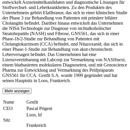
entwickelt Arzneimittelkandidaten und diagnostische Lösungen für
Stoffwechsel- und Leberkrankheiten. Zu den Produkten des
Unternehmens gehört Elafibranor, das sich in einer klinischen Studie
der Phase 3 zur Behandlung von Patienten mit primärer biliärer
Cholangitis befindet. Darüber hinaus entwickelt das Unternehmen
die NIS4-Technologie zur Diagnose von nichtalkoholischer
Steatohepatitis (NASH) und Fibrose, GNS561, das sich in einer
Phase-1b/2-Studie zur Behandlung von Patienten mit
Cholangiokarzinom (CCA) befindet, und Nitazoxanid, das sich in
einer Phase-1-Studie zur Behandlung von akut-chronischem
Leberversagen befindet. Das Unternehmen hat eine
Lizenzvereinbarung mit Labcorp zur Vermarktung von NASHnext,
einem blutbasierten molekularen Diagnosetest, und mit Genoscience
Pharma zur Entwicklung und Vermarktung des Prüfpräparats
GNS561 für CCA. Genfit S.A. wurde 1999 gegründet und hat
seinen Hauptsitz in Loos, Frankreich.
Mehr anzeigen
Name
Genfit
CEO
Pascal Prigent
Loos, hf
Sitz
Frankreich