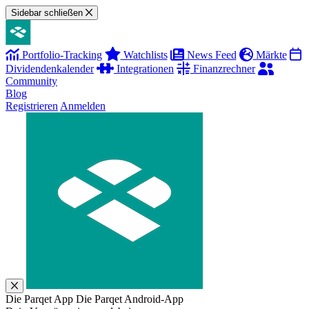
Sidebar schließen
Portfolio-Tracking
Watchlists
News Feed
Märkte
Dividendenkalender
Integrationen
Finanzrechner
Community
Blog
Registrieren
Anmelden
Die Parqet App
Die Parqet Android-App