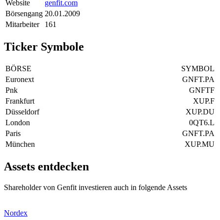
Website
genfit.com
Börsengang
20.01.2009
Mitarbeiter
161
Ticker Symbole
BÖRSE
SYMBOL
Euronext
GNFT.PA
Pnk
GNFTF
Frankfurt
XUP.F
Düsseldorf
XUP.DU
London
0QT6.L
Paris
GNFT.PA
München
XUP.MU
Assets entdecken
Shareholder von Genfit investieren auch in folgende Assets
Nordex