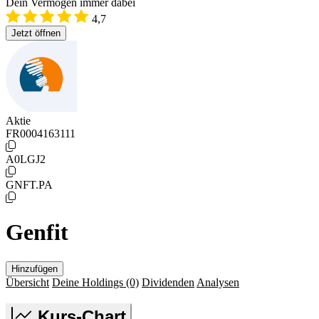
Dein Vermögen immer dabei
4,7
Jetzt öffnen
Aktie
FR0004163111
A0LGJ2
GNFT.PA
Genfit
Hinzufügen
Übersicht
Deine Holdings
(0)
Dividenden
Analysen
Kurs-Chart