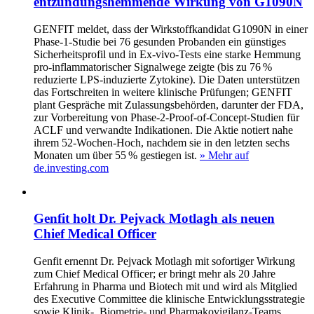
entzündungshemmende Wirkung von G1090N
GENFIT meldet, dass der Wirkstoffkandidat G1090N in einer
Phase‑1‑Studie bei 76 gesunden Probanden ein günstiges
Sicherheitsprofil und in Ex‑vivo‑Tests eine starke Hemmung
pro‑inflammatorischer Signalwege zeigte (bis zu 76 %
reduzierte LPS‑induzierte Zytokine). Die Daten unterstützen
das Fortschreiten in weitere klinische Prüfungen; GENFIT
plant Gespräche mit Zulassungsbehörden, darunter der FDA,
zur Vorbereitung von Phase‑2‑Proof‑of‑Concept‑Studien für
ACLF und verwandte Indikationen. Die Aktie notiert nahe
ihrem 52‑Wochen‑Hoch, nachdem sie in den letzten sechs
Monaten um über 55 % gestiegen ist.
» Mehr auf
de.investing.com
Genfit holt Dr. Pejvack Motlagh als neuen
Chief Medical Officer
Genfit ernennt Dr. Pejvack Motlagh mit sofortiger Wirkung
zum Chief Medical Officer; er bringt mehr als 20 Jahre
Erfahrung in Pharma und Biotech mit und wird als Mitglied
des Executive Committee die klinische Entwicklungsstrategie
sowie Klinik-, Biometrie- und Pharmakovigilanz-Teams