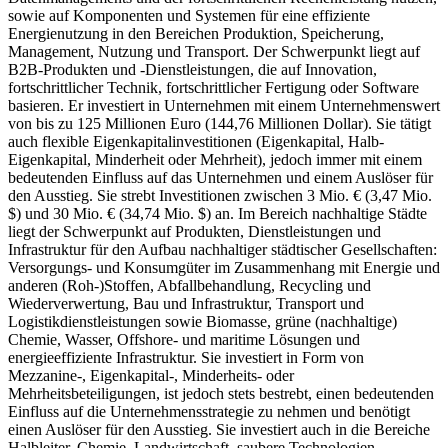
sowie auf Komponenten und Systemen für eine effiziente
Energienutzung in den Bereichen Produktion, Speicherung,
Management, Nutzung und Transport. Der Schwerpunkt liegt auf
B2B-Produkten und -Dienstleistungen, die auf Innovation,
fortschrittlicher Technik, fortschrittlicher Fertigung oder Software
basieren. Er investiert in Unternehmen mit einem Unternehmenswert
von bis zu 125 Millionen Euro (144,76 Millionen Dollar). Sie tätigt
auch flexible Eigenkapitalinvestitionen (Eigenkapital, Halb-
Eigenkapital, Minderheit oder Mehrheit), jedoch immer mit einem
bedeutenden Einfluss auf das Unternehmen und einem Auslöser für
den Ausstieg. Sie strebt Investitionen zwischen 3 Mio. € (3,47 Mio.
$) und 30 Mio. € (34,74 Mio. $) an. Im Bereich nachhaltige Städte
liegt der Schwerpunkt auf Produkten, Dienstleistungen und
Infrastruktur für den Aufbau nachhaltiger städtischer Gesellschaften:
Versorgungs- und Konsumgüter im Zusammenhang mit Energie und
anderen (Roh-)Stoffen, Abfallbehandlung, Recycling und
Wiederverwertung, Bau und Infrastruktur, Transport und
Logistikdienstleistungen sowie Biomasse, grüne (nachhaltige)
Chemie, Wasser, Offshore- und maritime Lösungen und
energieeffiziente Infrastruktur. Sie investiert in Form von
Mezzanine-, Eigenkapital-, Minderheits- oder
Mehrheitsbeteiligungen, ist jedoch stets bestrebt, einen bedeutenden
Einfluss auf die Unternehmensstrategie zu nehmen und benötigt
einen Auslöser für den Ausstieg. Sie investiert auch in die Bereiche
Halbleiter, Chemie, Landwirtschaft, saubere Technologien,