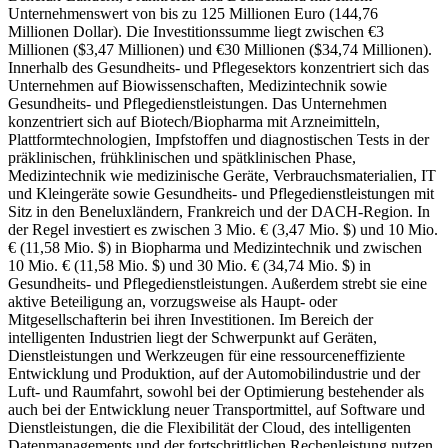
Unternehmenswert von bis zu 125 Millionen Euro (144,76
Millionen Dollar). Die Investitionssumme liegt zwischen €3
Millionen ($3,47 Millionen) und €30 Millionen ($34,74 Millionen).
Innerhalb des Gesundheits- und Pflegesektors konzentriert sich das
Unternehmen auf Biowissenschaften, Medizintechnik sowie
Gesundheits- und Pflegedienstleistungen. Das Unternehmen
konzentriert sich auf Biotech/Biopharma mit Arzneimitteln,
Plattformtechnologien, Impfstoffen und diagnostischen Tests in der
präklinischen, frühklinischen und spätklinischen Phase,
Medizintechnik wie medizinische Geräte, Verbrauchsmaterialien, IT
und Kleingeräte sowie Gesundheits- und Pflegedienstleistungen mit
Sitz in den Beneluxländern, Frankreich und der DACH-Region. In
der Regel investiert es zwischen 3 Mio. € (3,47 Mio. $) und 10 Mio.
€ (11,58 Mio. $) in Biopharma und Medizintechnik und zwischen
10 Mio. € (11,58 Mio. $) und 30 Mio. € (34,74 Mio. $) in
Gesundheits- und Pflegedienstleistungen. Außerdem strebt sie eine
aktive Beteiligung an, vorzugsweise als Haupt- oder
Mitgesellschafterin bei ihren Investitionen. Im Bereich der
intelligenten Industrien liegt der Schwerpunkt auf Geräten,
Dienstleistungen und Werkzeugen für eine ressourceneffiziente
Entwicklung und Produktion, auf der Automobilindustrie und der
Luft- und Raumfahrt, sowohl bei der Optimierung bestehender als
auch bei der Entwicklung neuer Transportmittel, auf Software und
Dienstleistungen, die die Flexibilität der Cloud, des intelligenten
Datenmanagements und der fortschrittlichen Rechenleistung nutzen,