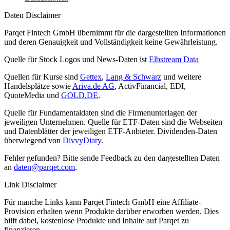
Daten Disclaimer
Parqet Fintech GmbH übernimmt für die dargestellten Informationen
und deren Genauigkeit und Vollständigkeit keine Gewährleistung.
Quelle für Stock Logos und News-Daten ist
Elbstream Data
Quellen für Kurse sind
Gettex
,
Lang & Schwarz
und weitere
Handelsplätze sowie
Ariva.de AG
, ActivFinancial, EDI,
QuoteMedia und
GOLD.DE
.
Quelle für Fundamentaldaten sind die Firmenunterlagen der
jeweiligen Unternehmen. Quelle für ETF-Daten sind die Webseiten
und Datenblätter der jeweiligen ETF-Anbieter. Dividenden-Daten
überwiegend von
DivvyDiary
.
Fehler gefunden? Bitte sende Feedback zu den dargestellten Daten
an
daten@parqet.com
.
Link Disclaimer
Für manche Links kann Parqet Fintech GmbH eine Affiliate-
Provision erhalten wenn Produkte darüber erworben werden. Dies
hilft dabei, kostenlose Produkte und Inhalte auf Parqet zu
finanzieren.