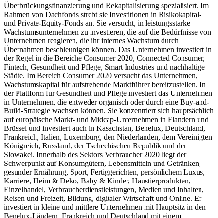
Überbrückungsfinanzierung und Rekapitalisierung spezialisiert. Im
Rahmen von Dachfonds strebt sie Investitionen in Risikokapital-
und Private-Equity-Fonds an. Sie versucht, in leistungsstarke
Wachstumsunternehmen zu investieren, die auf die Bedürfnisse von
Unternehmen reagieren, die ihr internes Wachstum durch
Übernahmen beschleunigen können. Das Unternehmen investiert in
der Regel in die Bereiche Consumer 2020, Connected Consumer,
Fintech, Gesundheit und Pflege, Smart Industries und nachhaltige
Städte. Im Bereich Consumer 2020 versucht das Unternehmen,
Wachstumskapital für aufstrebende Marktführer bereitzustellen. In
der Plattform für Gesundheit und Pflege investiert das Unternehmen
in Unternehmen, die entweder organisch oder durch eine Buy-and-
Build-Strategie wachsen können. Sie konzentriert sich hauptsächlich
auf europäische Markt- und Midcap-Unternehmen in Flandern und
Brüssel und investiert auch in Kasachstan, Benelux, Deutschland,
Frankreich, Italien, Luxemburg, den Niederlanden, dem Vereinigten
Königreich, Russland, der Tschechischen Republik und der
Slowakei. Innerhalb des Sektors Verbraucher 2020 liegt der
Schwerpunkt auf Konsumgütern, Lebensmitteln und Getränken,
gesunder Ernährung, Sport, Fertiggerichten, persönlichem Luxus,
Karriere, Heim & Deko, Baby & Kinder, Haustierprodukten,
Einzelhandel, Verbraucherdienstleistungen, Medien und Inhalten,
Reisen und Freizeit, Bildung, digitaler Wirtschaft und Online. Er
investiert in kleine und mittlere Unternehmen mit Hauptsitz in den
Benelux-Ländern, Frankreich und Deutschland mit einem