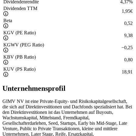
Dividendenrendite
4,37
%
Dividenden TTM
1,95
€
Beta
0,52
KGV (PE Ratio)
9,38
KGWV (PEG Ratio)
−
0,25
KBV (PB Ratio)
0,80
KUV (PS Ratio)
18,91
Unternehmensprofil
GIMV NV ist eine Private-Equity- und Risikokapitalgesellschaft,
die sich auf Direktinvestitionen und Dachfonds spezialisiert hat. Bei
den Direktinvestitionen ist das Unternehmen auf Buyouts,
Wachstumskapital, Mittelstand, Fremdkapital,
Gesellschafterdarlehen, Seed, Startups, Early bis Mid-Stage, Late
Venture, Public to Private Transaktionen, kleine und mittlere
Unternehmen, Later Stage, Reife, Ersatzkapital,