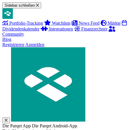
Sidebar schließen
Portfolio-Tracking
Watchlists
News Feed
Märkte
Dividendenkalender
Integrationen
Finanzrechner
Community
Blog
Registrieren
Anmelden
Die Parqet App
Die Parqet Android-App