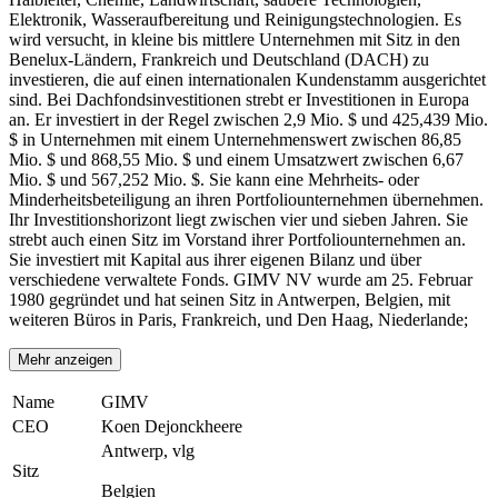
Elektronik, Wasseraufbereitung und Reinigungstechnologien. Es
wird versucht, in kleine bis mittlere Unternehmen mit Sitz in den
Benelux-Ländern, Frankreich und Deutschland (DACH) zu
investieren, die auf einen internationalen Kundenstamm ausgerichtet
sind. Bei Dachfondsinvestitionen strebt er Investitionen in Europa
an. Er investiert in der Regel zwischen 2,9 Mio. $ und 425,439 Mio.
$ in Unternehmen mit einem Unternehmenswert zwischen 86,85
Mio. $ und 868,55 Mio. $ und einem Umsatzwert zwischen 6,67
Mio. $ und 567,252 Mio. $. Sie kann eine Mehrheits- oder
Minderheitsbeteiligung an ihren Portfoliounternehmen übernehmen.
Ihr Investitionshorizont liegt zwischen vier und sieben Jahren. Sie
strebt auch einen Sitz im Vorstand ihrer Portfoliounternehmen an.
Sie investiert mit Kapital aus ihrer eigenen Bilanz und über
verschiedene verwaltete Fonds. GIMV NV wurde am 25. Februar
1980 gegründet und hat seinen Sitz in Antwerpen, Belgien, mit
weiteren Büros in Paris, Frankreich, und Den Haag, Niederlande;
Mehr anzeigen
Name
GIMV
CEO
Koen Dejonckheere
Antwerp, vlg
Sitz
Belgien