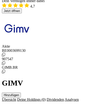
Dein Vermögen immer dabei
4,7
Jetzt öffnen
Aktie
BE0003699130
907547
GIMB.BR
GIMV
Hinzufügen
Übersicht
Deine Holdings
(0)
Dividenden
Analysen