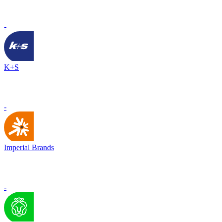
-
K+S
-
Imperial Brands
-